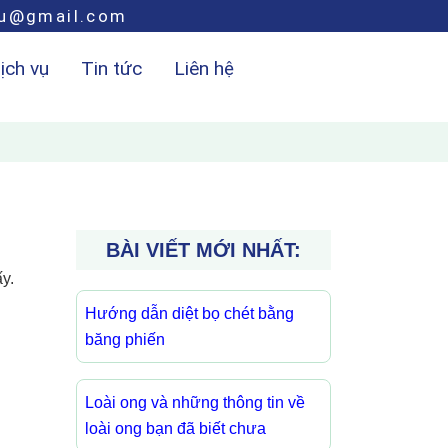
hu@gmail.com
ịch vụ
Tin tức
Liên hệ
BÀI VIẾT MỚI NHẤT:
y.
Hướng dẫn diệt bọ chét bằng
băng phiến
Loài ong và những thông tin về
loài ong bạn đã biết chưa