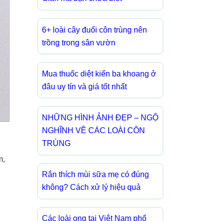
6+ loài cây đuổi côn trùng nên
trồng trong sân vườn
Mua thuốc diệt kiến ba khoang ở
đâu uy tín và giá tốt nhất
NHỮNG HÌNH ẢNH ĐẸP – NGỘ
NGHĨNH VỀ CÁC LOÀI CÔN
TRÙNG
m,
Rắn thích mùi sữa mẹ có đúng
không? Cách xử lý hiệu quả
Các loài ong tại Việt Nam phổ