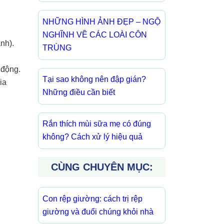
NHỮNG HÌNH ẢNH ĐẸP – NGỘ
NGHĨNH VỀ CÁC LOÀI CÔN
ánh).
TRÙNG
 động.
Tại sao không nên đập gián?
ia
Những điều cần biết
Rắn thích mùi sữa mẹ có đúng
không? Cách xử lý hiệu quả
CÙNG CHUYÊN MỤC:
Con rệp giường: cách trị rệp
giường và đuổi chúng khỏi nhà