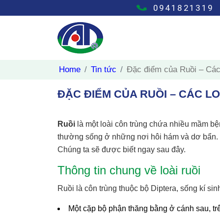
0941821319
Home
Tin tức
Đặc điểm của Ruồi – Các 
ĐẶC ĐIỂM CỦA RUỒI – CÁC L
Ruồi
là một loài côn trùng chứa nhiều mầm bệ
thường sống ở những nơi hôi hám và dơ bẩn. V
Chúng ta sẽ được biết ngay sau đây.
Thông tin chung về loài ruồi
Ruồi là côn trùng thuộc bộ Diptera, sống kí si
Một cặp bộ phận thăng bằng ở cánh sau, trê