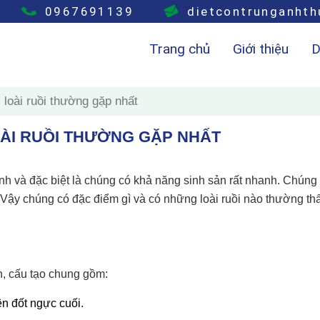
0967691139
dietcontrunganht
Trang chủ
Giới thiệu
D
loài ruồi thường gặp nhất
OÀI RUỒI THƯỜNG GẶP NHẤT
nh và đặc biệt là chúng có khả năng sinh sản rất nhanh. Chúng
ậy chúng có đặc điểm gì và có những loài ruồi nào thường thấ
nh, cấu tạo chung gồm:
n đốt ngực cuối.