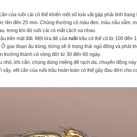
cắn của ruồi cái có thể khiến một số loài vật gặp phải tình trạng 
thước lên đến 25 mm. Chúng thường có màu đen, màu nâu sẫm, m
u, trong khi đó ruồi cái có mắt cách xa nhau
đậu trên mặt đất. Một lứa đẻ của
ruồi
trâu có thể có từ 100 đến 
Ở giai đoạn ấu trùng, trứng sẽ ở trạng thái ngủ đông và phát tr
 trưởng thành có vòng đời từ 30 đến 60 ngày.
hu nhỏ, khi cắn, chúng dùng miệng để rạch da, chuyển động nà
ì vậy, vết cắn của ruồi trâu hoàn toàn có thể gây đau đớn cho c