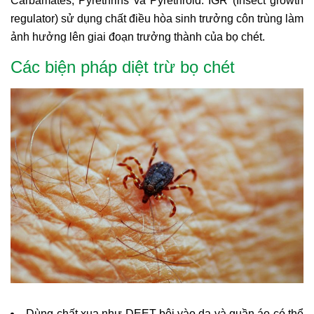
Carbamates, Pyrethrins và Pyrethroid. IGR (Insect growth
regulator) sử dụng chất điều hòa sinh trưởng côn trùng làm
ảnh hưởng lên giai đoạn trưởng thành của bọ chét.
Các biện pháp diệt trừ bọ chét
Dùng chất xua như DEET bôi vào da và quần áo có thể