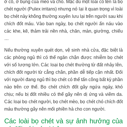
ở cổ, ở bụng của mèo và chó. Mặc dù một loài có tên là bọ
chét người (Pulex irritans) nhưng nó lại ít quan trọng vì loài
bọ chét này không thường xuyên lưu lại trên người sau khi
chích đốt máu. Vào ban ngày, bọ chét người ẩn náu vào
các khe, kẽ, thảm trải nền nhà, chăn, màn, giường, chiếu
…
Nếu thường xuyên quét dọn, vệ sinh nhà cửa, đặc biệt là
các phòng ngủ thì có thể ngăn chận được nhiễm bọ chét
với số lượng lớn. Các loại bọ chét thường từ đất nhảy lên,
chích đốt người từ cẳng chân, phần dễ tiếp cận nhất. Đối
với người đang ngủ thì bọ chét có thể tấn công bất kỳ phần
nào trên cơ thể. Bọ chét chích đốt gây ngứa ngáy, khó
chịu; nếu bị đốt nhiều có thể gây nên dị ứng và viêm da.
Các loại bọ chét người, bọ chét mèo, bọ chét chó chích đốt
máu thường gây nên mối phiền hà cho con người.
Các loài bọ chét và sự ảnh hưởng của