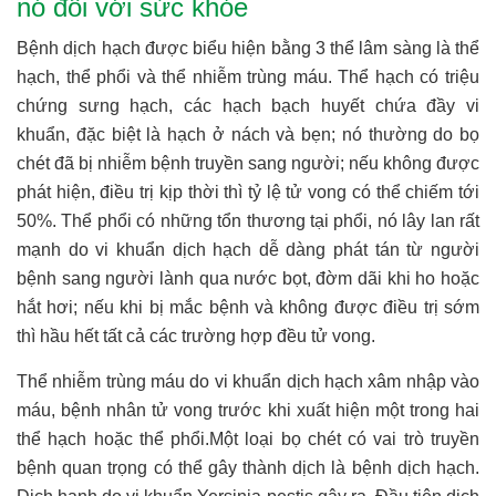
nó đối với sức khỏe
Bệnh dịch hạch được biểu hiện bằng 3 thể lâm sàng là thể
hạch, thể phổi và thể nhiễm trùng máu. Thể hạch có triệu
chứng sưng hạch, các hạch bạch huyết chứa đầy vi
khuẩn, đặc biệt là hạch ở nách và bẹn; nó thường do bọ
chét đã bị nhiễm bệnh truyền sang người; nếu không được
phát hiện, điều trị kịp thời thì tỷ lệ tử vong có thể chiếm tới
50%. Thể phổi có những tổn thương tại phổi, nó lây lan rất
mạnh do vi khuẩn dịch hạch dễ dàng phát tán từ người
bệnh sang người lành qua nước bọt, đờm dãi khi ho hoặc
hắt hơi; nếu khi bị mắc bệnh và không được điều trị sớm
thì hầu hết tất cả các trường hợp đều tử vong.
Thể nhiễm trùng máu do vi khuẩn dịch hạch xâm nhập vào
máu, bệnh nhân tử vong trước khi xuất hiện một trong hai
thể hạch hoặc thể phổi.Một loại bọ chét có vai trò truyền
bệnh quan trọng có thể gây thành dịch là bệnh dịch hạch.