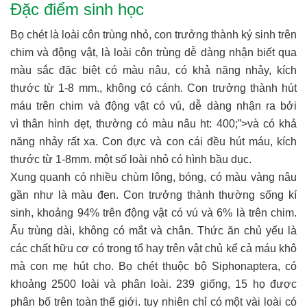
Đặc điểm sinh học
Bọ chét là loài côn trùng nhỏ, con trưởng thành ký sinh trên
chim và động vật, là loài côn trùng dễ dàng nhận biết qua
màu sắc đặc biệt có màu nâu, có khả năng nhảy, kích
thước từ 1-8 mm., không có cánh. Con trưởng thành hút
máu trên chim và động vật có vú, dễ dàng nhận ra bởi
vì thân hình dẹt, thường có màu nâu ht: 400;”>và có khả
năng nhảy rất xa. Con đực và con cái đều hút máu, kích
thước từ 1-8mm. một số loài nhỏ có hình bầu dục.
Xung quanh có nhiều chùm lông, bóng, có màu vàng nâu
gần như là màu đen. Con trưởng thành thường sống kí
sinh, khoảng 94% trên động vật có vú và 6% là trên chim.
Ấu trùng dài, không có mắt và chân. Thức ăn chủ yếu là
các chất hữu cơ có trong tổ hay trên vật chủ kể cả máu khô
mà con mẹ hút cho. Bọ chét thuộc bộ Siphonaptera, có
khoảng 2500 loài và phân loài. 239 giống, 15 họ được
phân bố trên toàn thế giới. tuy nhiên chỉ có một vài loài có