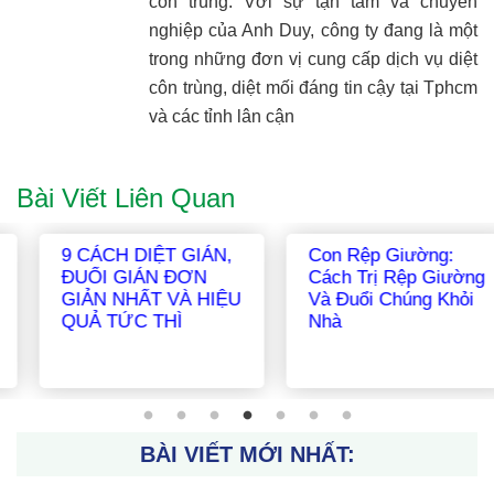
côn trùng. Với sự tận tâm và chuyên
nghiệp của Anh Duy, công ty đang là một
trong những đơn vị cung cấp dịch vụ diệt
côn trùng, diệt mối đáng tin cậy tại Tphcm
và các tỉnh lân cận
Bài Viết Liên Quan
Chuột Chù – Những
Top 10 Thuốc Diệt
Sự Thật Về Chuột
Gián Hiệu Quả Tốt
Chù Bạn Cần Biết
Nhất Đã Được Kiểm
Chứng
BÀI VIẾT MỚI NHẤT: