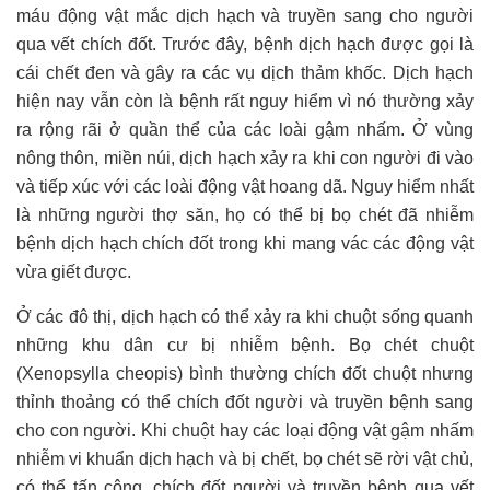
máu động vật mắc dịch hạch và truyền sang cho người
qua vết chích đốt. Trước đây, bệnh dịch hạch được gọi là
cái chết đen và gây ra các vụ dịch thảm khốc. Dịch hạch
hiện nay vẫn còn là bệnh rất nguy hiểm vì nó thường xảy
ra rộng rãi ở quần thể của các loài gậm nhấm. Ở vùng
nông thôn, miền núi, dịch hạch xảy ra khi con người đi vào
và tiếp xúc với các loài động vật hoang dã. Nguy hiểm nhất
là những người thợ săn, họ có thể bị bọ chét đã nhiễm
bệnh dịch hạch chích đốt trong khi mang vác các động vật
vừa giết được.
Ở các đô thị, dịch hạch có thể xảy ra khi chuột sống quanh
những khu dân cư bị nhiễm bệnh. Bọ chét chuột
(Xenopsylla cheopis) bình thường chích đốt chuột nhưng
thỉnh thoảng có thể chích đốt người và truyền bệnh sang
cho con người. Khi chuột hay các loại động vật gậm nhấm
nhiễm vi khuẩn dịch hạch và bị chết, bọ chét sẽ rời vật chủ,
có thể tấn công, chích đốt người và truyền bệnh qua vết