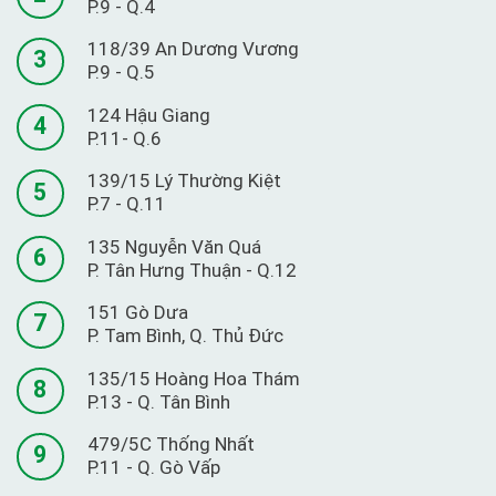
P.9 - Q.4
118/39 An Dương Vương
3
P.9 - Q.5
124 Hậu Giang
4
P.11- Q.6
139/15 Lý Thường Kiệt
5
P.7 - Q.11
135 Nguyễn Văn Quá
6
P. Tân Hưng Thuận - Q.12
151 Gò Dưa
7
P. Tam Bình, Q. Thủ Đức
135/15 Hoàng Hoa Thám
8
P.13 - Q. Tân Bình
479/5C Thống Nhất
9
P.11 - Q. Gò Vấp