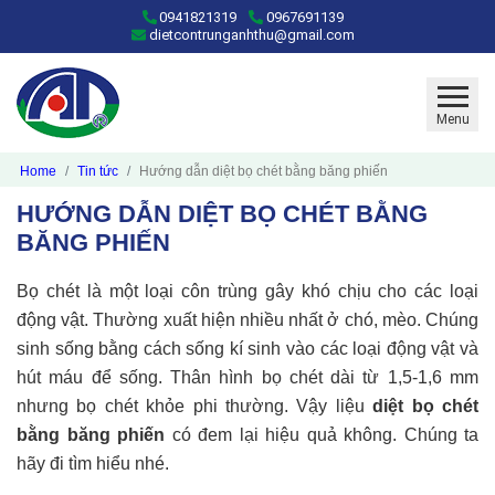
0941821319
0967691139
dietcontrunganhthu@gmail.com
Menu
Home
Tin tức
Hướng dẫn diệt bọ chét bằng băng phiến
HƯỚNG DẪN DIỆT BỌ CHÉT BẰNG
BĂNG PHIẾN
Bọ chét là một loại côn trùng gây khó chịu cho các loại
động vật. Thường xuất hiện nhiều nhất ở chó, mèo. Chúng
sinh sống bằng cách sống kí sinh vào các loại động vật và
hút máu để sống. Thân hình bọ chét dài từ 1,5-1,6 mm
nhưng bọ chét khỏe phi thường. Vậy liệu
diệt bọ chét
bằng băng phiến
có đem lại hiệu quả không. Chúng ta
hãy đi tìm hiểu nhé.