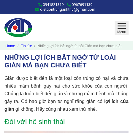
0941821319
0967691139
dietcontrunganhthu@gmail.com
Menu
Home
Tin tức
Những lợi ích bất ngờ từ loài Gián mà bạn chưa biết
NHỮNG LỢI ÍCH BẤT NGỜ TỪ LOÀI
GIÁN MÀ BẠN CHƯA BIẾT
Gián được biết đến là một loại côn trùng có hại và chứa
nhiều mầm bệnh gây hại cho sức khỏe của con người.
Chúng ta luôn biết đến gián vì những mầm bệnh mà chúng
gây ra. Có bao giờ bạn tự nghĩ rằng gián có
lợi ích của
gián
gì không. Hãy cùng nhau xem thử nhé.
Đối với hệ sinh thái