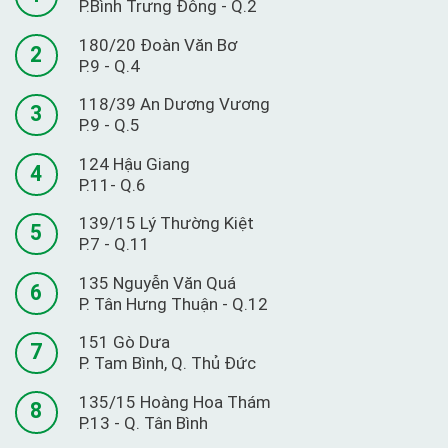
P.Bình Trưng Đông - Q.2
180/20 Đoàn Văn Bơ
2
P.9 - Q.4
118/39 An Dương Vương
3
P.9 - Q.5
124 Hậu Giang
4
P.11- Q.6
139/15 Lý Thường Kiệt
5
P.7 - Q.11
135 Nguyễn Văn Quá
6
P. Tân Hưng Thuận - Q.12
151 Gò Dưa
7
P. Tam Bình, Q. Thủ Đức
135/15 Hoàng Hoa Thám
8
P.13 - Q. Tân Bình