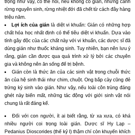
trọng như vậy, có thể nói, nếu không có gián, những cánh
rừng nguyên sinh, rừng nhiệt đới đã chết từ cách đây hàng
triệu năm.
Lợi ích của gián
là diệt vi khuẩn: Gián có những hợp
chất hóa học nhất định có thể tiêu diệt vi khuẩn. Dựa vào
tính gây độc của các chất này với vi khuẩn, các dược sĩ đã
dùng gián như thuốc kháng sinh. Tuy nhiên, bạn nên lưu ý
rằng, gián cần được qua quá trình xử lý bởi các chuyên
gia và không nên ăn sống để trị bệnh.
Gián còn là thức ăn của các sinh vật trong chuỗi thức
ăn của hệ sinh thái như chim, chuột. Ong bắp cày cũng đẻ
trứng ký sinh vào gián. Như vậy, nếu loài côn trùng đáng
ghét này biến mất, những tác động với giới sinh vật nói
chung là rất đáng kể.
Đối với con người, ít ai biết rằng, từ xa xưa, có khá
nhiều người coi trọng loài gián. Dược sĩ Hy Lạp –
Pedanius Dioscorides (thế kỷ I) thậm chí còn khuyến khích