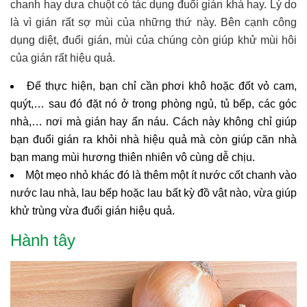
chanh hay dưa chuột có tác dụng đuổi gián khá hay. Lý do
là vì gián rất sợ mùi của những thứ này. Bên cạnh công
dụng diệt, đuổi gián, mùi của chúng còn giúp khử mùi hôi
của gián rất hiệu quả.
Để thực hiện, bạn chỉ cần phơi khô hoặc đốt vỏ cam,
quýt,… sau đó đặt nó ở trong phòng ngủ, tủ bếp, các góc
nhà,… nơi mà gián hay ẩn náu. Cách này không chỉ giúp
bạn đuổi gián ra khỏi nhà hiệu quả mà còn giúp căn nhà
bạn mang mùi hương thiên nhiên vô cùng dễ chịu.
Một mẹo nhỏ khác đó là thêm một ít nước cốt chanh vào
nước lau nhà, lau bếp hoặc lau bất kỳ đồ vật nào, vừa giúp
khử trùng vừa đuổi gián hiệu quả.
Hành tây