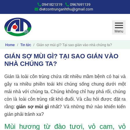
0941821319
0967691139
dietcontrunganhthu@gmail.com
Menu
Home
Tin tức
Gián sợ mùi gì? Tại sao gián vào nhà chúng ta?
GIÁN SỢ MÙI GÌ? TẠI SAO GIÁN VÀO
NHÀ CHÚNG TA?
Gián là loài côn trùng chứa rất nhiều mầm bệnh có hại và
gây ra nhiều phiền toái khi chúng sống chung dưới một
mái nhà với chúng ta. Chúng không chỉ hay phá rối, chúng
còn là loài côn trùng rất khó đuổi. Và câu hỏi được đặt ra
rằng:
gián sợ mùi gì
nhất? Và những thứ nào khiến kiến
gián phải tránh xa?
Mùi hương từ đào tươi, vỏ cam, vỏ