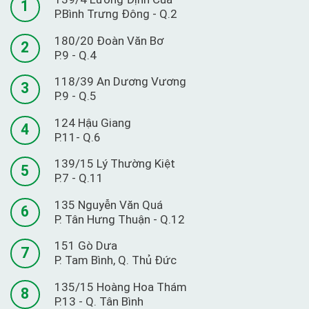
1
P.Bình Trưng Đông - Q.2
180/20 Đoàn Văn Bơ
2
P.9 - Q.4
118/39 An Dương Vương
3
P.9 - Q.5
124 Hậu Giang
4
P.11- Q.6
139/15 Lý Thường Kiệt
5
P.7 - Q.11
135 Nguyễn Văn Quá
6
P. Tân Hưng Thuận - Q.12
151 Gò Dưa
7
P. Tam Bình, Q. Thủ Đức
135/15 Hoàng Hoa Thám
8
P.13 - Q. Tân Bình