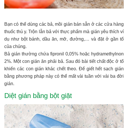
Bạn có thể dùng các bả, mồi gián bán sẵn ở các cửa hàng
thuốc thú y. Trộn lẫn bả với thực phẩm mà gián yêu thích ví
dụ như bột bánh, dầu ăn, mỡ, đường,… và đặt ở gần tổ
của chúng.
Bả gián thường chứa fipronil 0,05% hoặc hydramethylnon
2%. Một con gián ăn phải bả. Sau đó bài tiết chất độc ở tổ
khiến các con gián khác chết theo. Để giết hết sạch gián
bằng phương pháp này có thể mất vài tuần với vài ba đời
gián.
Diệt gián bằng bột giặt