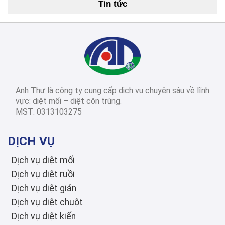
Tin tức
Cách Diệt Mối Tận Gốc Tại Nhà: 15 Phương Pháp Hiệu Quả Nhất 2026
2026-03-14
Diệt côn trùng các
tỉnh thành
Dịch Vụ Diệt Mối TPHCM: Top 12 Công Ty Uy Tín Nhất 2026, Bảng Giá & Quy Trình Chi Tiết
Anh Thư là công ty cung cấp dịch vụ chuyên sâu về lĩnh
2026-03-03
Diệt côn trùng các
vực: diệt mối – diệt côn trùng.
tỉnh thành
MST: 0313103275
Diệt Mối Quận 3: Dịch Vụ Tận Gốc, Uy Tín, Tiết Kiệm, Bảo Hành Dài Hạn 2026
DỊCH VỤ
Dịch vụ diệt mối
Dịch vụ diệt ruồi
Dịch vụ diệt gián
Dịch vụ diệt chuột
Dịch vụ diệt kiến