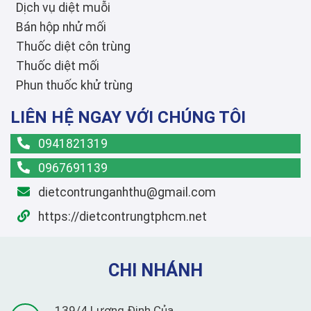
Dịch vụ diệt muỗi
Bán hộp nhử mối
Thuốc diệt côn trùng
Thuốc diệt mối
Phun thuốc khử trùng
LIÊN HỆ NGAY VỚI CHÚNG TÔI
0941821319
0967691139
dietcontrunganhthu@gmail.com
https://dietcontrungtphcm.net
CHI NHÁNH
139/4 Lương Định Của