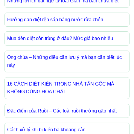
Những lợi ích bất ngờ từ loài Gián mà bạn chưa biết
Hướng dẫn diệt rệp sáp bằng nước rửa chén
Mua đèn diệt côn trùng ở đâu? Mức giá bao nhiêu
Ong chúa – Những điều cần lưu ý mà bạn cần biết lúc
này
16 CÁCH DIỆT KIẾN TRONG NHÀ TẬN GỐC MÀ
KHÔNG DÙNG HÓA CHẤT
Đặc điểm của Ruồi – Các loài ruồi thường gặp nhất
Cách xử lý khi bị kiến ba khoang cắn