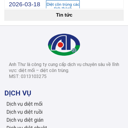
2026-03-18
Diệt côn trùng các
tỉnh thành
Tin tức
Cách Diệt Mối Tận Gốc Tại Nhà: 15 Phương Pháp Hiệu Quả Nhất 2026
2026-03-14
Diệt côn trùng các
tỉnh thành
Dịch Vụ Diệt Mối TPHCM: Top 12 Công Ty Uy Tín Nhất 2026, Bảng Giá & Quy Trình Chi Tiết
Anh Thư là công ty cung cấp dịch vụ chuyên sâu về lĩnh
2026-03-03
Diệt côn trùng các
vực: diệt mối – diệt côn trùng.
tỉnh thành
MST: 0313103275
Diệt Mối Quận 3: Dịch Vụ Tận Gốc, Uy Tín, Tiết Kiệm, Bảo Hành Dài Hạn 2026
DỊCH VỤ
Dịch vụ diệt mối
Dịch vụ diệt ruồi
Dịch vụ diệt gián
Dịch vụ diệt chuột