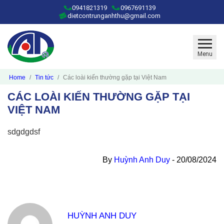
0941821319
0967691139
dietcontrunganhthu@gmail.com
Menu
Home
Tin tức
Các loài kiến thường gặp tại Việt Nam
CÁC LOÀI KIẾN THƯỜNG GẶP TẠI
VIỆT NAM
sdgdgdsf
By
Huỳnh Anh Duy
-
20/08/2024
HUỲNH ANH DUY