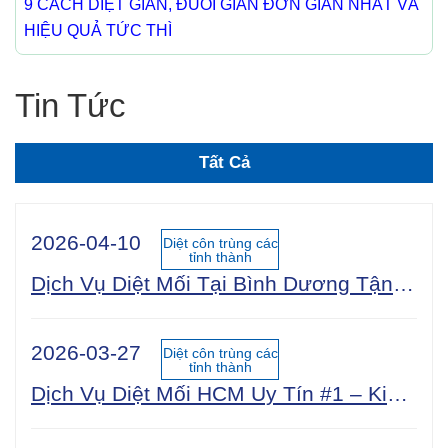
9 CÁCH DIỆT GIÁN, ĐUỔI GIÁN ĐƠN GIẢN NHẤT VÀ
HIỆU QUẢ TỨC THÌ
Tin Tức
Tất Cả
2026-04-10
Diệt côn trùng các
tỉnh thành
Dịch Vụ Diệt Mối Tại Bình Dương Tận Gốc 100% An Toàn Sinh Học | Công Ty Uy Tín Năm 2025
2026-03-27
Diệt côn trùng các
tỉnh thành
Dịch Vụ Diệt Mối HCM Uy Tín #1 – Kiểm Tra Miễn Phí 24/7, Bảo Hành 5 Năm