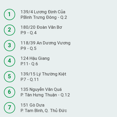
139/4 Lương Định Của
1
P.Bình Trưng Đông - Q.2
180/20 Đoàn Văn Bơ
2
P.9 - Q.4
118/39 An Dương Vương
3
P.9 - Q.5
124 Hậu Giang
4
P.11- Q.6
139/15 Lý Thường Kiệt
5
P.7 - Q.11
135 Nguyễn Văn Quá
6
P. Tân Hưng Thuận - Q.12
151 Gò Dưa
7
P. Tam Bình, Q. Thủ Đức