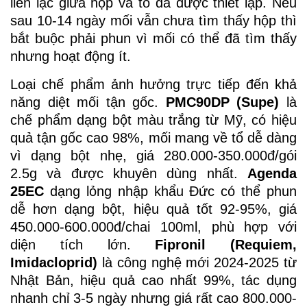
liên lạc giữa hộp và tổ đã được thiết lập. Nếu
sau 10-14 ngày mối vẫn chưa tìm thấy hộp thì
bắt buộc phải phun vì mối có thể đã tìm thấy
nhưng hoạt động ít.
Loại chế phẩm ảnh hưởng trực tiếp đến khả
năng diệt mối tận gốc.
PMC90DP (Supe)
là
chế phẩm dạng bột màu trắng từ Mỹ, có hiệu
quả tận gốc cao 98%, mối mang về tổ dễ dàng
vì dạng bột nhẹ, giá 280.000-350.000đ/gói
2.5g và được khuyên dùng nhất.
Agenda
25EC
dạng lỏng nhập khẩu Đức có thể phun
dễ hơn dạng bột, hiệu quả tốt 92-95%, giá
450.000-600.000đ/chai 100ml, phù hợp với
diện tích lớn.
Fipronil (Requiem,
Imidacloprid)
là công nghệ mới 2024-2025 từ
Nhật Bản, hiệu quả cao nhất 99%, tác dụng
nhanh chỉ 3-5 ngày nhưng giá rất cao 800.000-