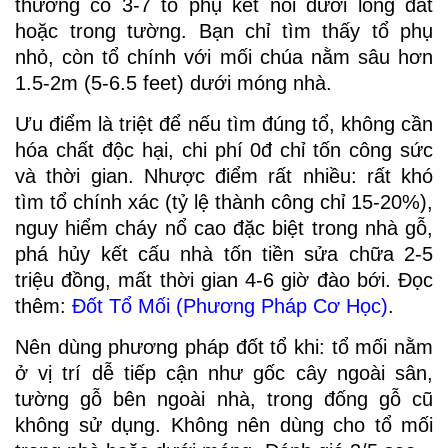
thường có 3-7 tổ phụ kết nối dưới lòng đất
hoặc trong tường. Bạn chỉ tìm thấy tổ phụ
nhỏ, còn tổ chính với mối chúa nằm sâu hơn
1.5-2m (5-6.5 feet) dưới móng nhà.
Ưu điểm là triệt để nếu tìm đúng tổ, không cần
hóa chất độc hại, chi phí 0đ chỉ tốn công sức
và thời gian. Nhược điểm rất nhiều: rất khó
tìm tổ chính xác (tỷ lệ thành công chỉ 15-20%),
nguy hiểm cháy nổ cao đặc biệt trong nhà gỗ,
phá hủy kết cấu nhà tốn tiền sửa chữa 2-5
triệu đồng, mất thời gian 4-6 giờ đào bới. Đọc
thêm:
Đốt Tổ Mối (Phương Pháp Cơ Học)
.
Nên dùng phương pháp đốt tổ khi: tổ mối nằm
ở vị trí dễ tiếp cận như gốc cây ngoài sân,
tường gỗ bên ngoài nhà, trong đống gỗ cũ
không sử dụng. Không nên dùng cho tổ mối