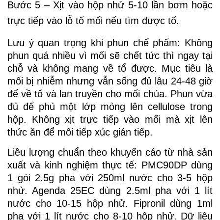
Bước 5 – Xịt vào hộp nhử 5-10 lần bơm hoặc
trực tiếp vào lỗ tổ mối nếu tìm được tổ.
Lưu ý quan trọng khi phun chế phẩm: Không
phun quá nhiều vì mối sẽ chết tức thì ngay tại
chỗ và không mang về tổ được. Mục tiêu là
mối bị nhiễm nhưng vẫn sống đủ lâu 24-48 giờ
để về tổ và lan truyền cho mối chúa. Phun vừa
đủ để phủ một lớp mỏng lên cellulose trong
hộp. Không xịt trực tiếp vào mối mà xịt lên
thức ăn để mối tiếp xúc gián tiếp.
Liều lượng chuẩn theo khuyến cáo từ nhà sản
xuất và kinh nghiệm thực tế: PMC90DP dùng
1 gói 2.5g pha với 250ml nước cho 3-5 hộp
nhử. Agenda 25EC dùng 2.5ml pha với 1 lít
nước cho 10-15 hộp nhử. Fipronil dùng 1ml
pha với 1 lít nước cho 8-10 hộp nhử. Dữ liệu