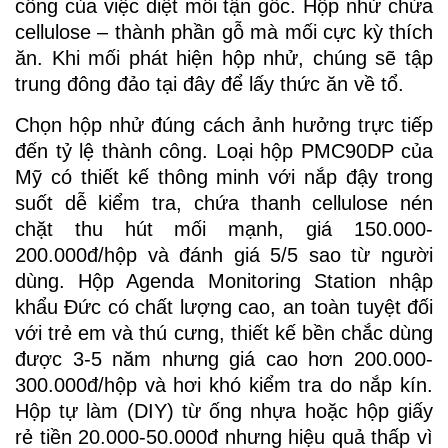
công của việc diệt mối tận gốc. Hộp nhử chứa
cellulose – thành phần gỗ mà mối cực kỳ thích
ăn. Khi mối phát hiện hộp nhử, chúng sẽ tập
trung đông đảo tại đây để lấy thức ăn về tổ.
Chọn hộp nhử đúng cách ảnh hưởng trực tiếp
đến tỷ lệ thành công. Loại hộp PMC90DP của
Mỹ có thiết kế thông minh với nắp đậy trong
suốt dễ kiểm tra, chứa thanh cellulose nén
chặt thu hút mối mạnh, giá 150.000-
200.000đ/hộp và đánh giá 5/5 sao từ người
dùng. Hộp Agenda Monitoring Station nhập
khẩu Đức có chất lượng cao, an toàn tuyệt đối
với trẻ em và thú cưng, thiết kế bền chắc dùng
được 3-5 năm nhưng giá cao hơn 200.000-
300.000đ/hộp và hơi khó kiểm tra do nắp kín.
Hộp tự làm (DIY) từ ống nhựa hoặc hộp giấy
rẻ tiền 20.000-50.000đ nhưng hiệu quả thấp vì