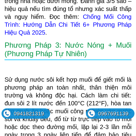
trong nhà hoặc dưới móng. Đánh giá 3/5 sao –
hiệu quả nếu tìm đúng tổ nhưng xác suất thấp
và nguy hiểm. Đọc thêm:
Chống Mối Công
Trình: Hướng Dẫn Chi Tiết 6+ Phương Pháp
Hiệu Quả 2025
.
Phương Pháp 3: Nước Nóng + Muối
(Phương Pháp Tự Nhiên)
Sử dụng nước sôi kết hợp muối để giết mối là
phương pháp an toàn nhất, thân thiện môi
trường và không độc hại. Cách làm chi tiết:
đun sôi 2 lít nước đến 100°C (212°F), hòa tan
1kg muối ăn hoặc muối công nghiệp vào nước
0941821319
0967691139
sôi và khuấy đều, đổ từ từ trực tiếp vào tổ mối
hoặc dọc theo đường mối, lặp lại 2-3 lần mỗi
ngày trong 3 ngày liên tiếp để đảm bảo tiêu