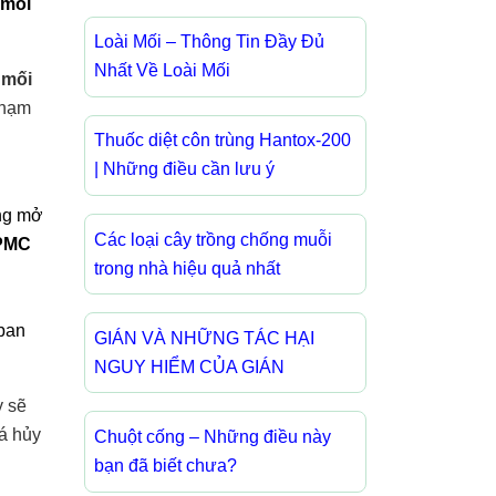
 mồi
Loài Mối – Thông Tin Đầy Đủ
Nhất Về Loài Mối
 mối
chạm
Thuốc diệt côn trùng Hantox-200
| Những điều cần lưu ý
ống mở
Các loại cây trồng chống muỗi
 PMC
trong nhà hiệu quả nhất
 ban
GIÁN VÀ NHỮNG TÁC HẠI
NGUY HIỂM CỦA GIÁN
y sẽ
há hủy
Chuột cống – Những điều này
bạn đã biết chưa?