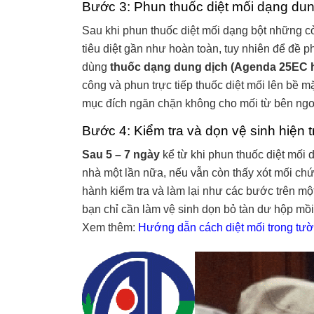
Bước 3: Phun thuốc diệt mối dạng dun
Sau khi phun thuốc diệt mối dạng bột những cò
tiêu diệt gần như hoàn toàn, tuy nhiên để đề 
dùng
thuốc dạng dung dịch (Agenda 25EC 
công và phun trực tiếp thuốc diệt mối lên bề 
mục đích ngăn chặn không cho mối từ bên ngo
Bước 4: Kiểm tra và dọn vệ sinh hiện 
Sau 5 – 7 ngày
kể từ khi phun thuốc diệt mối d
nhà một lần nữa, nếu vẫn còn thấy xót mối chứng
hành kiểm tra và làm lại như các bước trên một
bạn chỉ cần làm vệ sinh dọn bỏ tàn dư hộp mồ
Xem thêm:
Hướng dẫn cách diệt mối trong tư