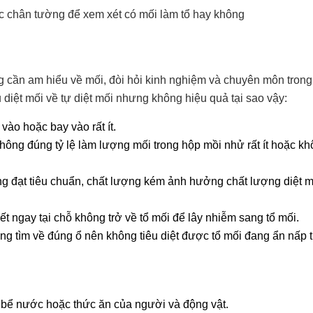
c chân tường để xem xét có mối làm tổ hay không
 cần am hiểu về mối, đòi hỏi kinh nghiệm và chuyên môn trong 
diệt mối về tự diệt mối nhưng không hiệu quả tại sao vậy:
ào hoặc bay vào rất ít.
ông đúng tỷ lệ làm lượng mối trong hộp mồi nhử rất ít hoặc kh
g đạt tiêu chuẩn, chất lượng kém ảnh hưởng chất lượng diệt m
t ngay tại chỗ không trở về tổ mối để lây nhiễm sang tổ mối.
ng tìm về đúng ổ nên không tiêu diệt được tổ mối đang ẩn nấp 
 bể nước hoặc thức ăn của người và động vật.