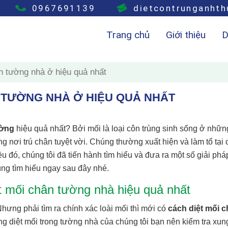
0967691139
dietcontrunganht
Trang chủ
Giới thiệu
D
n tường nhà ở hiệu quả nhất
 TƯỜNG NHÀ Ở HIỆU QUẢ NHẤT
ường
hiệu quả nhất? Bởi mối là loại côn trùng sinh sống ở nhữn
g nơi trú chân tuyệt vời. Chúng thường xuất hiện và làm tổ tại
đó, chúng tôi đã tiến hành tìm hiểu và đưa ra một số giải phá
ùng tìm hiểu ngay sau đây nhé.
iệt mối chân tường nhà hiệu quả nhất
hưng phải tìm ra chính xác loài mối thì mới có
cách diệt mối 
ng diệt mối trong tường nhà của chúng tôi bạn nên kiểm tra xun