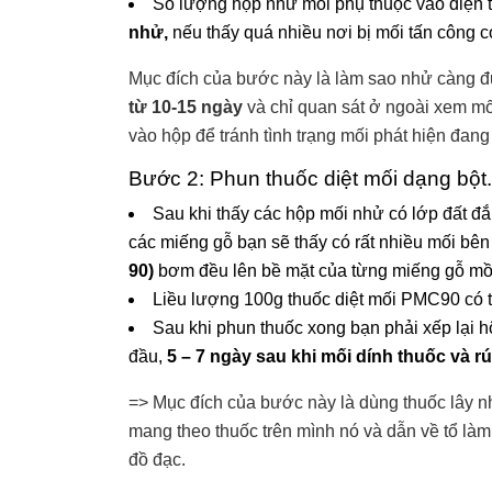
Số lượng hộp nhử mối phụ thuộc vào diện t
nhử,
nếu thấy quá nhiều nơi bị mối tấn công c
Mục đích của bước này là làm sao nhử càng đư
từ 10-15 ngày
và chỉ quan sát ở ngoài xem m
vào hộp để tránh tình trạng mối phát hiện đan
Bước 2: Phun thuốc diệt mối dạng bột.
Sau khi thấy các hộp mối nhử có lớp đất đắ
các miếng gỗ bạn sẽ thấy có rất nhiều mối bê
90)
bơm đều lên bề mặt của từng miếng gỗ mồi
Liều lượng 100g thuốc diệt mối PMC90 có t
Sau khi phun thuốc xong bạn phải xếp lại 
đầu,
5 – 7 ngày sau khi mối dính thuốc và rú
=> Mục đích của bước này là dùng thuốc lây n
mang theo thuốc trên mình nó và dẫn về tổ làm
đồ đạc.