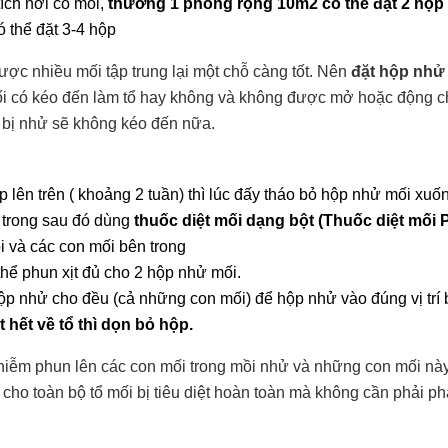
ích nơi có mối,
thường 1 phòng rộng 10m2 có thể đặt 2 hộp
ó thể đặt 3-4 hộp
ợc nhiều mối tập trung lại một chỗ càng tốt. Nên
đặt hộp nhử
ối có kéo đến làm tổ hay không và không được mở hoặc động 
g bị nhử sẽ không kéo đến nữa.
p lên trên ( khoảng 2 tuần) thì lúc đấy tháo bỏ hộp nhử mối xu
n trong sau đó dùng
thuốc diệt mối dạng bột (Thuốc diệt mối
 và các con mối bên trong
hể phun xịt đủ cho 2 hộp nhử mối.
hộp nhử cho đều (cả những con mối) để hộp nhử vào đúng vị trí
t hết về tổ thì dọn bỏ hộp.
hiễm phun lên các con mối trong mồi nhử và những con mối nà
 cho toàn bộ tổ mối bị tiêu diệt hoàn toàn mà không cần phải p