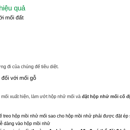
hiệu quả
ới mối đất
g đi của chúng để tiêu diệt.
 đối với mối gỗ
 mối xuất hiện, làm ướt hộp nhử mối và
đặt hộp nhử mối cố đị
để treo hộp mồi nhử mối sao cho hộp mồi nhử phải được đặt ép 
dễ dàng vào hộp mồi nhử