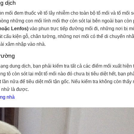
g dịch
n mối đem thuốc về tổ lây nhiễm cho toàn bộ tổ mối và tổ mối s
phòng những con mối lính mối thợ còn sót lại bên ngoài bạn còn 
hoặc Lenfos)
vào phun trực tiếp đường mối đi, những nơi bị mố
mặt cấu kiện gỗ, chân tường, những nơi mối có thể di chuyển nh
ài xâm nhập vào nhà.
trường
ạng dung dịch, bạn phải kiểm tra tất cả các điểm mối xuất hiện 
 tỏ còn sót lại một tổ mối nào đó chưa bị tiêu diệt hết, bạn phả
 lần nữa để tiêu diệt mối tận gốc. Nếu kiểm tra không còn thấy 
i nhử là được.
ờng nhà