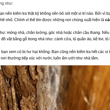
úng như:
n nên kiểm tra thật kỹ không nên bỏ sót một vị trí nào. Bởi vì b
 hề nhỏ. Chính vì thế tìm được những nơi chúng xuất hiện là
cá
ất như: móng nhà, chân tường, góc nhà hoặc chân cầu thang. Nế
 đồ vật bằng gỗ trong nhà như: cánh cửa, tủ quần áo, kệ tivi, tủ
à bạn xem có bị hư hại không. Bạn cũng nên kiểm tra hết các vị t
 nơi thường tiếp xúc với nước luôn ẩm ướt như nhà tắm.