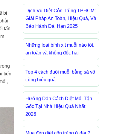
Dịch Vụ Diệt Côn Trùng TPHCM:
ẽ bị
Giải Pháp An Toàn, Hiệu Quả, Và
phải
Bảo Hành Dài Hạn 2025
i tấn
ằm
Những loại bình xịt muỗi nào tốt,
an toàn và không độc hại
trong
Top 4 cách đuổi muỗi bằng sả vô
i tiến
cùng hiệu quả
mối,
Hướng Dẫn Cách Diệt Mối Tận
Gốc Tại Nhà Hiệu Quả Nhất
2026
Mua đèn diệt côn trùng ở đâu?