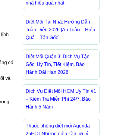
nhà hiệu quả nhất
Diệt Mối Tại Nhà: Hướng Dẫn
Toàn Diện 2026 [An Toàn – Hiệu
lĩnh
Quả – Tận Gốc]
Diệt Mối Quận 3: Dịch Vụ Tận
ông có
Gốc, Uy Tín, Tiết Kiệm, Bảo
Hành Dài Hạn 2026
ối và
Dịch Vụ Diệt Mối HCM Uy Tín #1
– Kiểm Tra Miễn Phí 24/7, Bảo
trong
Hành 5 Năm
Thuốc phòng diệt mối Agenda
25EC | Những điều cần lưu ý