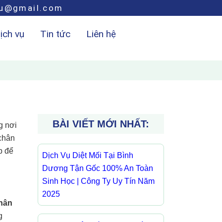
hu@gmail.com
ịch vụ
Tin tức
Liên hệ
BÀI VIẾT MỚI NHẤT:
g nơi
 chân
p để
Dịch Vụ Diệt Mối Tại Bình
Dương Tận Gốc 100% An Toàn
Sinh Học | Công Ty Uy Tín Năm
2025
chân
g