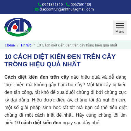
0941821319
0967691139
dietcontrunganhthu@gmail.com
Menu
Home
Tin tức
10 Cách diệt kiến đen trên cây trồng hiệu quả nhất
10 CÁCH DIỆT KIẾN ĐEN TRÊN CÂY
TRỒNG HIỆU QUẢ NHẤT
Cách diệt kiến đen trên cây
nào hiệu quả và dễ dàng
thực hiện mà không gây hại cho cây? Một khi cây bị kiến
đen tấn công, rất khó để xua đuổi chúng đi bởi chúng cực
kỳ dai dẳng. Hiểu được điều ấy, chúng tôi đã nghiên cứu
một số giải pháp sinh học rất tốt mà bạn có thể tiêu diệt
chúng đi một cách triệt để nhất. Hãy cùng chúng tôi tìm
hiểu
10 cách diệt kiến đen
ngay sau đây nhé.