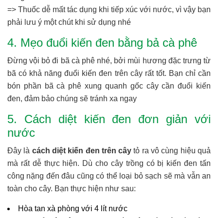
=> Thuốc dễ mất tác dụng khi tiếp xúc với nước, vì vậy bạn
phải lưu ý một chút khi sử dụng nhé
4. Mẹo đuổi kiến đen bằng bả cà phê
Đừng vội bỏ đi bã cà phê nhé, bởi mùi hương đặc trưng từ
bã có khả năng đuổi kiến đen trên cây rất tốt. Bạn chỉ cần
bón phần bã cà phê xung quanh gốc cây cần đuổi kiến
đen, đảm bảo chúng sẽ tránh xa ngay
5. Cách diệt kiến đen đơn giản với
nước
Đây là
cách diệt kiến đen trên cây
tỏ ra vô cùng hiệu quả
mà rất dễ thực hiện. Dù cho cây trồng có bị kiến đen tấn
công nặng đến đâu cũng có thể loại bỏ sạch sẽ mà vẫn an
toàn cho cây. Bạn thực hiện như sau:
Hòa tan xà phòng với 4 lít nước