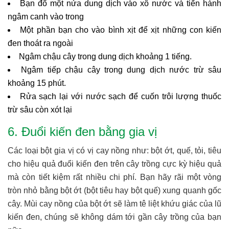
Bạn đổ một nửa dung dịch vào xô nước và tiến hành
ngâm canh vào trong
Một phần bạn cho vào bình xịt để xịt những con kiến
đen thoát ra ngoài
Ngâm chậu cây trong dung dịch khoảng 1 tiếng.
Ngâm tiếp chậu cây trong dung dịch nước trừ sâu
khoảng 15 phút.
Rửa sạch lại với nước sạch để cuốn trôi lượng thuốc
trừ sâu còn xót lại
6. Đuổi kiến đen bằng gia vị
Các loại bột gia vị có vị cay nồng như: bột ớt, quế, tỏi, tiêu
cho hiệu quả đuổi kiến đen trên cây trồng cực kỳ hiệu quả
mà còn tiết kiệm rất nhiều chi phí. Bạn hãy rãi một vòng
tròn nhỏ bằng bột ớt (bột tiêu hay bột quế) xung quanh gốc
cây. Mùi cay nồng của bột ớt sẽ làm tê liệt khứu giác của lũ
kiến đen, chúng sẽ không dám tới gần cây trồng của bạn