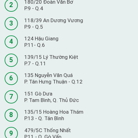
180/20 Đoàn Văn Bơ
2
P.9 - Q.4
118/39 An Dương Vương
3
P.9 - Q.5
124 Hậu Giang
4
P.11- Q.6
139/15 Lý Thường Kiệt
5
P.7 - Q.11
135 Nguyễn Văn Quá
6
P. Tân Hưng Thuận - Q.12
151 Gò Dưa
7
P. Tam Bình, Q. Thủ Đức
135/15 Hoàng Hoa Thám
8
P.13 - Q. Tân Bình
479/5C Thống Nhất
9
P.11 - Q. Gò Vấp