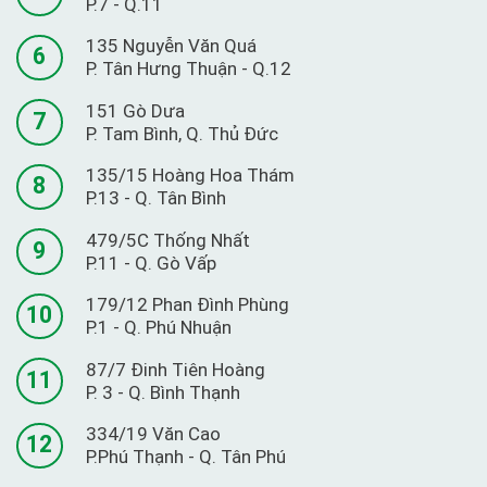
P.7 - Q.11
135 Nguyễn Văn Quá
6
P. Tân Hưng Thuận - Q.12
151 Gò Dưa
7
P. Tam Bình, Q. Thủ Đức
135/15 Hoàng Hoa Thám
8
P.13 - Q. Tân Bình
479/5C Thống Nhất
9
P.11 - Q. Gò Vấp
179/12 Phan Đình Phùng
10
P.1 - Q. Phú Nhuận
87/7 Đinh Tiên Hoàng
11
P. 3 - Q. Bình Thạnh
334/19 Văn Cao
12
P.Phú Thạnh - Q. Tân Phú