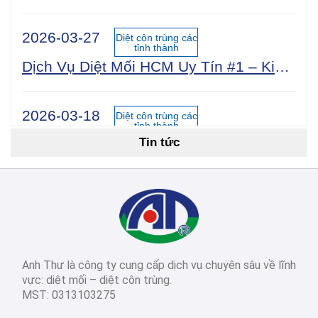
2026-03-27
Diệt côn trùng các
tỉnh thành
Dịch Vụ Diệt Mối HCM Uy Tín #1 – Kiểm Tra Miễn Phí 24/7, Bảo Hành 5 Năm
2026-03-18
Diệt côn trùng các
tỉnh thành
Tin tức
Cách Diệt Mối Tận Gốc Tại Nhà: 15 Phương Pháp Hiệu Quả Nhất 2026
2026-03-14
Diệt côn trùng các
tỉnh thành
Dịch Vụ Diệt Mối TPHCM: Top 12 Công Ty Uy Tín Nhất 2026, Bảng Giá & Quy Trình Chi Tiết
Anh Thư là công ty cung cấp dịch vụ chuyên sâu về lĩnh
2026-03-03
Diệt côn trùng các
vực: diệt mối – diệt côn trùng.
tỉnh thành
MST: 0313103275
Diệt Mối Quận 3: Dịch Vụ Tận Gốc, Uy Tín, Tiết Kiệm, Bảo Hành Dài Hạn 2026