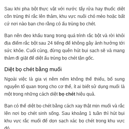
Sau khi pha bột thực vật với nước tẩy rửa hay thuốc diệt
côn trùng thì rắc lên thảm, khu vực nuôi chó mèo hoặc bất
cứ nơi nào bạn cho rằng có ấu trùng bọ chét.
Bạn nên đeo khẩu trang trong quá trình rắc bột và rời khỏi
địa điểm rắc bột sau 24 tiếng để không gây ảnh hưởng tới
sức khỏe. Cuối cùng, đừng quên hút bụi sạch sẽ và mang
thảm đi giặt để diệt ấu trùng bọ chét tận gốc.
Diệt bọ chét bằng muối
Ngoài việc là gia vị nêm nếm không thể thiếu, bổ sung
nguyên tố quan trọng cho cơ thể, ít ai biết sử dụng muối là
một trong những cách diệt
bọ chét
hiệu quả.
Bạn có thể diệt bọ chét bằng cách xay thật mịn muối và rắc
lên nơi bọ chét sinh sống. Sau khoảng 1 tuần thì hút bụi
khu vực rắc muối để dọn sạch xác bọ chét trong khu vực
đó.