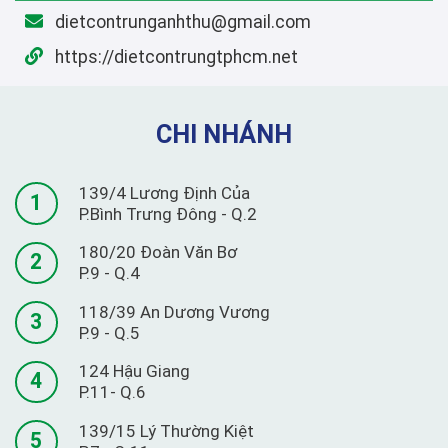
dietcontrunganhthu@gmail.com
https://dietcontrungtphcm.net
CHI NHÁNH
139/4 Lương Định Của
1
P.Bình Trưng Đông - Q.2
180/20 Đoàn Văn Bơ
2
P.9 - Q.4
118/39 An Dương Vương
3
P.9 - Q.5
124 Hậu Giang
4
P.11- Q.6
139/15 Lý Thường Kiệt
5