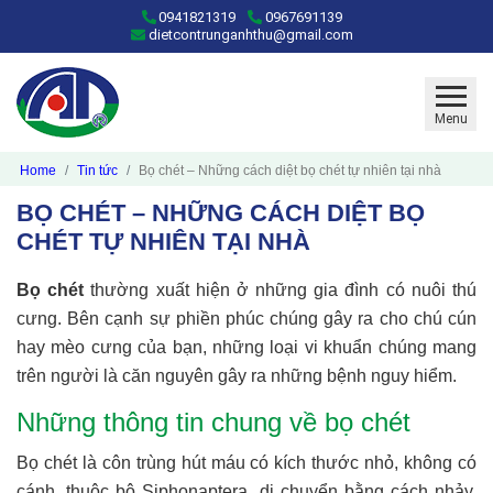
0941821319
0967691139
dietcontrunganhthu@gmail.com
Menu
Home
Tin tức
Bọ chét – Những cách diệt bọ chét tự nhiên tại nhà
BỌ CHÉT – NHỮNG CÁCH DIỆT BỌ
CHÉT TỰ NHIÊN TẠI NHÀ
Bọ chét
thường xuất hiện ở những gia đình có nuôi thú
cưng. Bên cạnh sự phiền phúc chúng gây ra cho chú cún
hay mèo cưng của bạn, những loại vi khuẩn chúng mang
trên người là căn nguyên gây ra những bệnh nguy hiểm.
Những thông tin chung về bọ chét
Bọ chét là côn trùng hút máu có kích thước nhỏ, không có
cánh, thuộc bộ Siphonaptera, di chuyển bằng cách nhảy.