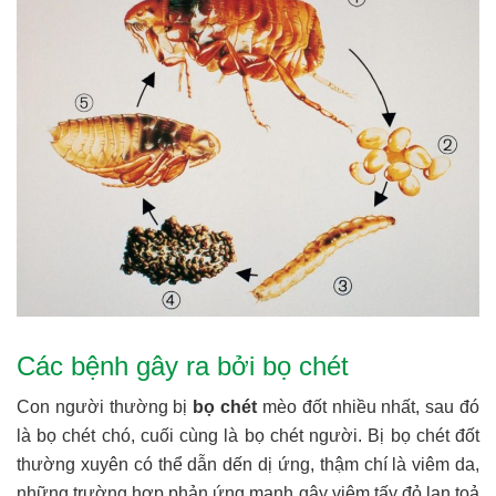
Các bệnh gây ra bởi bọ chét
Con người thường bị
bọ chét
mèo đốt nhiều nhất, sau đó
là bọ chét chó, cuối cùng là bọ chét người. Bị bọ chét đốt
thường xuyên có thể dẫn dến dị ứng, thậm chí là viêm da,
n
hững trường hợp phản ứng mạnh gây viêm tấy đỏ lan toả