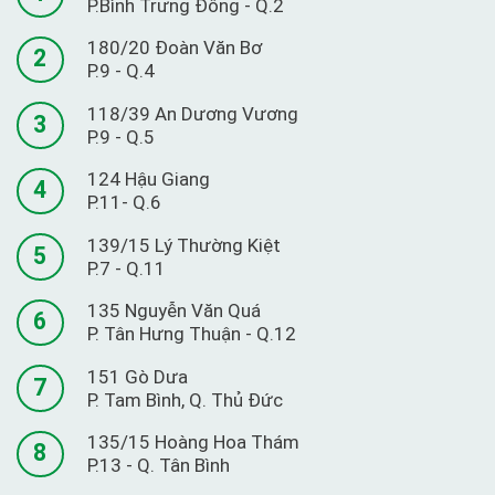
P.Bình Trưng Đông - Q.2
180/20 Đoàn Văn Bơ
2
P.9 - Q.4
118/39 An Dương Vương
3
P.9 - Q.5
124 Hậu Giang
4
P.11- Q.6
139/15 Lý Thường Kiệt
5
P.7 - Q.11
135 Nguyễn Văn Quá
6
P. Tân Hưng Thuận - Q.12
151 Gò Dưa
7
P. Tam Bình, Q. Thủ Đức
135/15 Hoàng Hoa Thám
8
P.13 - Q. Tân Bình