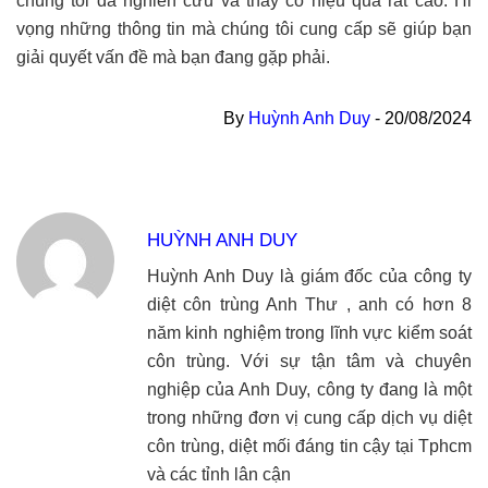
chúng tôi đã nghiên cứu và thấy có hiệu quả rất cao. Hi
vọng những thông tin mà chúng tôi cung cấp sẽ giúp bạn
giải quyết vấn đề mà bạn đang gặp phải.
By
Huỳnh Anh Duy
-
20/08/2024
HUỲNH ANH DUY
Huỳnh Anh Duy là giám đốc của công ty
diệt côn trùng Anh Thư , anh có hơn 8
năm kinh nghiệm trong lĩnh vực kiểm soát
côn trùng. Với sự tận tâm và chuyên
nghiệp của Anh Duy, công ty đang là một
trong những đơn vị cung cấp dịch vụ diệt
côn trùng, diệt mối đáng tin cậy tại Tphcm
và các tỉnh lân cận