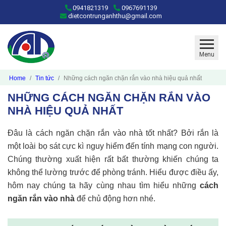
0941821319
0967691139
dietcontrunganhthu@gmail.com
Menu
Home
Tin tức
Những cách ngăn chặn rắn vào nhà hiệu quả nhất
NHỮNG CÁCH NGĂN CHẶN RẮN VÀO
NHÀ HIỆU QUẢ NHẤT
Đâu là cách ngăn chặn rắn vào nhà tốt nhất? Bởi rắn là
một loài bọ sát cực kì nguy hiểm đến tính mạng con người.
Chúng thường xuất hiện rất bất thường khiến chúng ta
không thể lường trước để phòng tránh. Hiểu được điều ấy,
hôm nay chúng ta hãy cùng nhau tìm hiểu những
cách
ngăn rắn vào nhà
để chủ động hơn nhé.