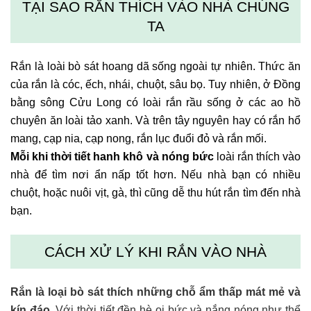
TẠI SAO RẮN THÍCH VÀO NHÀ CHÚNG
TA
Rắn là loài bò sát hoang dã sống ngoài tự nhiên. Thức ăn
của rắn là cóc, ếch, nhái, chuột, sâu bọ. Tuy nhiên, ở Đồng
bằng sông Cửu Long có loài rắn rầu sống ở các ao hồ
chuyên ăn loài tảo xanh. Và trên tây nguyên hay có rắn hổ
mang, cạp nia, cạp nong, rắn lục đuổi đỏ và rắn mối.
Mỗi khi thời tiết hanh khô và nóng bức
loài rắn thích vào
nhà để tìm nơi ẩn nấp tốt hơn. Nếu nhà bạn có nhiều
chuột, hoặc nuôi vịt, gà, thì cũng dễ thu hút rắn tìm đến nhà
bạn.
CÁCH XỬ LÝ KHI RẮN VÀO NHÀ
Rắn là loại bò sát thích những chỗ ẩm thấp mát mẻ và
kín đáo
. Với thời tiết đền hè oi bức và nắng nóng như thể