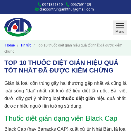
0941821319
0967691139
dietcontrunganhthu@gmail.com
Menu
Home
Tin tức
Top 10 thuốc diệt gián hiệu quả tốt nhất đã được kiểm
chứng
TOP 10 THUỐC DIỆT GIÁN HIỆU QUẢ
TỐT NHẤT ĐÃ ĐƯỢC KIỂM CHỨNG
Gián là loài côn trùng gây hại thường gặp nhất và cũng là
loài sống “dai” nhất, rất khó để tiêu diệt tận gốc. Bài viết
dưới đây gợi ý những loại
thuốc diệt gián
hiệu quả nhất,
được nhiều người tin tưởng sử dụng.
Thuốc diệt gián dạng viên Black Cap
Black Cap (hay Barracks CAP) xuất xứ từ Nhật Bản, là loại