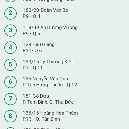
180/20 Đoàn Văn Bơ
2
P.9 - Q.4
118/39 An Dương Vương
3
P.9 - Q.5
124 Hậu Giang
4
P.11- Q.6
139/15 Lý Thường Kiệt
5
P.7 - Q.11
135 Nguyễn Văn Quá
6
P. Tân Hưng Thuận - Q.12
151 Gò Dưa
7
P. Tam Bình, Q. Thủ Đức
135/15 Hoàng Hoa Thám
8
P.13 - Q. Tân Bình