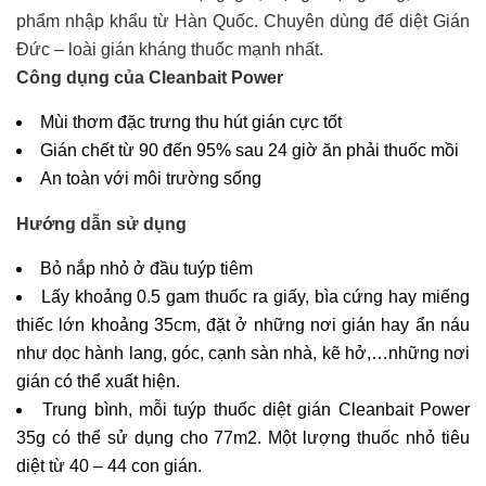
phẩm nhập khẩu từ Hàn Quốc. Chuyên dùng để diệt Gián
Đức – loài gián kháng thuốc mạnh nhất.
Công dụng của Cleanbait Power
Mùi thơm đặc trưng thu hút gián cực tốt
Gián chết từ 90 đến 95% sau 24 giờ ăn phải thuốc mồi
An toàn với môi trường sống
Hướng dẫn sử dụng
Bỏ nắp nhỏ ở đầu tuýp tiêm
Lấy khoảng 0.5 gam thuốc ra giấy, bìa cứng hay miếng
thiếc lớn khoảng 35cm, đặt ở những nơi gián hay ẩn náu
như dọc hành lang, góc, cạnh sàn nhà, kẽ hở,…những nơi
gián có thể xuất hiện.
Trung bình, mỗi tuýp thuốc diệt gián Cleanbait Power
35g có thể sử dụng cho 77m2. Một lượng thuốc nhỏ tiêu
diệt từ 40 – 44 con gián.