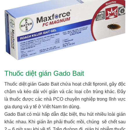
Thuốc diệt gián Gado Bait
Thuốc diệt gián Gado Bait chứa hoạt chất fipronil, gây độc
chậm và kéo dài với gián và các loại côn trùng khác. Đây
là thuốc được các nhà PCO chuyên nghiệp trong lĩnh vực
gia dụng và y tế ở Việt Nam tin dùng.
Gado Bait có mùi hấp dẫn đặc biệt, thu hút nhiều loài gián
khác nhau. Khi gián ăn phải thuốc mồi, chúng sẽ chết sau
2 – 6 giờ sau khi về tổ. Trên đường đi, gián bị nhiễm thuốc