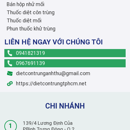
Bán hộp nhử mối
Thuốc diệt côn trùng
Thuốc diệt mối
Phun thuốc khử trùng
LIÊN HỆ NGAY VỚI CHÚNG TÔI
0941821319
0967691139
dietcontrunganhthu@gmail.com
https://dietcontrungtphcm.net
CHI NHÁNH
139/4 Lương Định Của
1
P.Bình Trưng Đông - Q.2