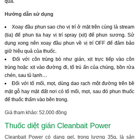
quả.
Hướng dẫn sử dụng
Xoay đầu phun sao cho vị trí ở mặt trên cùng là stream
(tia) để phun tia hay vị trí spray (xịt) để phun sương. Sử
dụng xong nên xoay đầu phun về vị trí OFF để đảm bảo
giữ hiệu quả của thuốc.
Đối với côn trùng bò như gián, xịt trực tiếp vào côn
trùng hoặc xịt vào đường đi, tổ trú ẩn của chúng, bồn rửa
chén, sau tủ lạnh…
Đối với tổ mối, mọt, dùng dao rạch một đường trên bề
mặt gỗ hay mặt đất nơi có tổ mối, mọt, sau đó phun thuốc
để thuốc thấm vào bên trong.
Giá tham khảo: 52.000 đồng
Thuốc diệt gián Cleanbait Power
Cleanbait Power có dạng gel, trọng lượng 35g, là sản