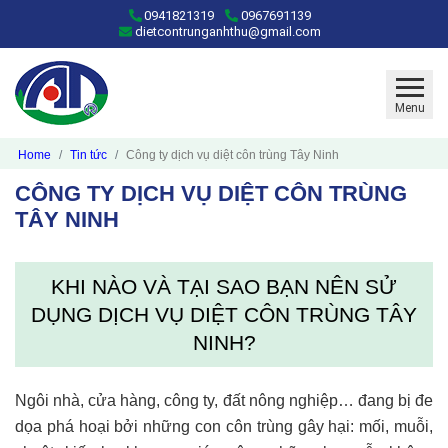
0941821319
0967691139
dietcontrunganhthu@gmail.com
Menu
Home
Tin tức
Công ty dịch vụ diệt côn trùng Tây Ninh
CÔNG TY DỊCH VỤ DIỆT CÔN TRÙNG
TÂY NINH
KHI NÀO VÀ TẠI SAO BẠN NÊN SỬ
DỤNG DỊCH VỤ DIỆT CÔN TRÙNG TÂY
NINH?
Ngôi nhà, cửa hàng, công ty, đất nông nghiệp… đang bị đe
dọa phá hoại bởi những con côn trùng gây hại: mối, muỗi,