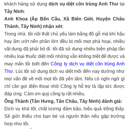
khách hàng sử dụng
dịch vụ diệt côn trùng Anh Thư
tại
Tây Ninh
:
Anh Khoa (Ấp Bến Cầu, Xã Biên Giới, Huyện Châu
Thành, Tây Ninh) nhận xét:
Trong nhà tôi nội thất chủ yếu làm bằng đồ gỗ mà khí hậu
hay ẩm ướt nên phần lớn đều bị mối mọt phá hoại, nhiều
vật dụng đã phải bỏ đi. tôi đã sử dụng nhiều biện pháp lẫn
nhiều loại thuốc diệt mối những vẫn không triệt để được và
may mắn tôi biết đến
Công ty dịch vụ diệt côn trùng Anh
Thư
. Lúc tôi sử dụng dịch vụ diệt mối đến nay dường như
mọi vấn đề về mối mọt tôi đã yên tâm. Nếu có nghi ngờ gì
chỉ cần gọi điện thoại nhờ Công ty hỗ trợ là lập tức được
đáp ứng. Cảm ơn quý công ty rất nhiều.
Ông Thành (
Tân Hưng, Tân Châu, Tây Ninh
) đánh giá:
Dịch vụ khá tốt, chất lượng đảm bảo, hiệu quả trông thấy.
Sẽ giới thiệu cho bạn bè và người thân nếu gặp trường
hợp như tôi.