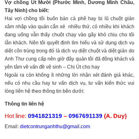
Vợ chồng Út Mười (Phước Minh, Dương Minh Châu,
Tây Ninh) cho biết:
Hai vợi chồng tôi buôn bán cà phê hay bị lũ chuột gián
xâm nhập vào quán cắn xé nhiều thứ, có nhiều khi khách
đang uống vẫn thấy chuột chạy vào gây khó chịu cho tôi
lẫn khách. Nên tôi quyết định tìm hiểu và sử dụng dịch vụ
diệt côn trùng trong đó là dịch vụ diệt chuột và diệt gián do
Anh Thư cung cấp nên giờ đây quán tôi đã đông khách và
yên tâm về vấn đề vệ sinh – Chị Út cho hay
Ngoài ra còn không ít những lời nhận xét đánh giá khác,
nếu có nhu cầu hay tư vấn dịch vụ, tư vấn kiến thức vui
lòng liên hệ theo thông tin bên dưới:
Thông tin liên hệ
Hot line:
0941821319
–
0967691139
(A. Duy)
Email:
dietcontrunganhthu@gmail.com