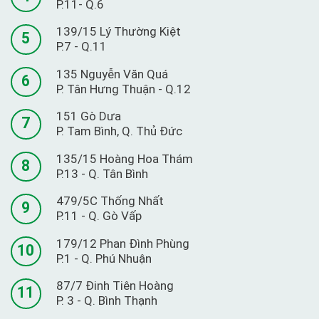
P.11- Q.6
139/15 Lý Thường Kiệt
5
P.7 - Q.11
135 Nguyễn Văn Quá
6
P. Tân Hưng Thuận - Q.12
151 Gò Dưa
7
P. Tam Bình, Q. Thủ Đức
135/15 Hoàng Hoa Thám
8
P.13 - Q. Tân Bình
479/5C Thống Nhất
9
P.11 - Q. Gò Vấp
179/12 Phan Đình Phùng
10
P.1 - Q. Phú Nhuận
87/7 Đinh Tiên Hoàng
11
P. 3 - Q. Bình Thạnh