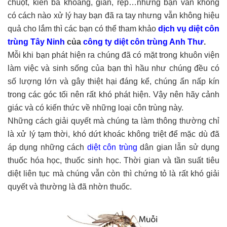
chuột, kiến ba khoang, gián, rệp…những bạn vẫn không
có cách nào xử lý hay bạn đã ra tay nhưng vẫn không hiệu
quả cho lắm thì các bạn có thể tham khảo
dịch vụ diệt côn
trùng Tây Ninh
của
công ty diệt côn trùng Anh Thư
.
Mỗi khi bạn phát hiện ra chúng đã có mặt trong khuôn viện
làm việc và sinh sống của bạn thì hầu như chúng đều có
số lượng lớn và gây thiệt hại đáng kể, chúng ẩn nấp kín
trong các góc tối nên rất khó phát hiện. Vậy nên hãy cảnh
giác và có kiến thức về những loại côn trùng này.
Những cách giải quyết mà chúng ta làm thông thường chỉ
là xử lý tạm thời, khó dứt khoác không triệt để mặc dù đã
áp dụng những cách
diệt côn trùng
dân gian lẫn sử dụng
thuốc hóa học, thuốc sinh học. Thời gian và tần suất tiêu
diệt liên tục mà chúng vẫn còn thì chứng tỏ là rất khó giải
quyết và thường là đã nhờn thuốc.