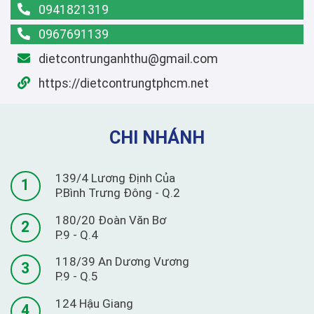
0941821319
0967691139
dietcontrunganhthu@gmail.com
https://dietcontrungtphcm.net
CHI NHÁNH
139/4 Lương Định Của
1
P.Bình Trưng Đông - Q.2
180/20 Đoàn Văn Bơ
2
P.9 - Q.4
118/39 An Dương Vương
3
P.9 - Q.5
124 Hậu Giang
4