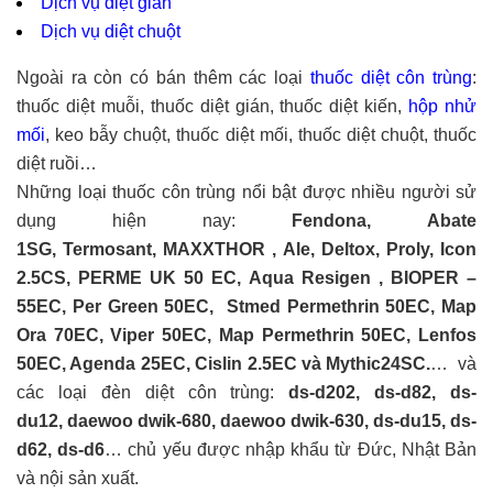
Dịch vụ diệt gián
Dịch vụ diệt chuột
Ngoài ra còn có bán thêm các loại
thuốc diệt côn trùng
:
thuốc diệt muỗi, thuốc diệt gián, thuốc diệt kiến,
hộp nhử
mối
, keo bẫy chuột, thuốc diệt mối, thuốc diệt chuột, thuốc
diệt ruồi…
Những loại thuốc côn trùng nổi bật được nhiều người sử
dụng hiện nay:
Fendona, Abate
1SG, Termosant, MAXXTHOR , Ale, Deltox, Proly, Icon
2.5CS, PERME UK 50 EC, Aqua Resigen , BIOPER –
55EC, Per Green 50EC, Stmed Permethrin 50EC, Map
Ora 70EC, Viper 50EC, Map Permethrin 50EC, Lenfos
50EC, Agenda 25EC, Cislin 2.5EC và Mythic24SC.
… và
các loại đèn diệt côn trùng:
ds-d202, ds-d82, ds-
du12, daewoo dwik-680, daewoo dwik-630, ds-du15, ds-
d62, ds-d6
… chủ yếu được nhập khẩu từ Đức, Nhật Bản
và nội sản xuất.