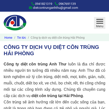
0941821319
0967691139
dietcontrunganhthu@gmail.com
Menu
Home
Tin tức
Công ty dịch vụ diệt côn trùng Hải Phòng
CÔNG TY DỊCH VỤ DIỆT CÔN TRÙNG
HẢI PHÒNG
Công ty diệt côn trùng Anh Thư
luôn là địa chỉ được
nhiều người tin tưởng đã nhiều năm nay. Anh Thư đã có
kinh nghiệm xử lý côn trùng, diệt mối, mọt, kiến, gián, ruồi,
muỗi, chuột, diệt bọ xít, ve chó, bọ chét, rết, thi công chống
mối tại các công trình xây dựng. Chúng tôi chuyên cung
cấp các dịch vụ
diệt côn trùng tại Hải Phòng
.
Côn trùng sẽ ảnh hưởng rất lớn đến cuộc sống của bạn,
nhất là trong nhà bạn đang có trẻ nhỏ và người già. Lúc