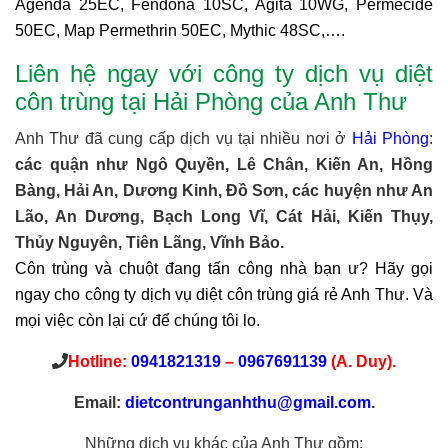
Agenda 25EC, Fendona 10SC, Agita 10WG, Permecide
50EC, Map Permethrin 50EC, Mythic 48SC,….
Liên hệ ngay với công ty dịch vụ diệt
côn trùng tại Hải Phòng của Anh Thư
Anh Thư đã cung cấp dịch vụ tại nhiều nơi ở
Hải Phòng
:
các quận như Ngô Quyền, Lê Chân, Kiến An, Hồng
Bàng, Hải An, Dương Kinh, Đồ Sơn, các huyện như An
Lão, An Dương, Bạch Long Vĩ, Cát Hải, Kiến Thụy,
Thủy Nguyên, Tiên Lãng, Vĩnh Bảo.
Côn trùng và chuột đang tấn công nhà bạn ư? Hãy gọi
ngay cho công ty dịch vụ diệt côn trùng giá rẻ Anh Thư. Và
mọi việc còn lại cứ để chúng tôi lo.
Hotline:
0941821319
–
0967691139
(A. Duy).
Email:
dietcontrunganhthu@gmail.com
.
Những dịch vụ khác của Anh Thư gồm: