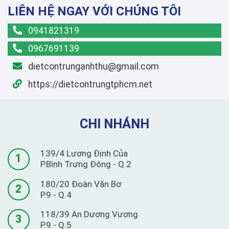
LIÊN HỆ NGAY VỚI CHÚNG TÔI
0941821319
0967691139
dietcontrunganhthu@gmail.com
https://dietcontrungtphcm.net
CHI NHÁNH
139/4 Lương Định Của
1
P.Bình Trưng Đông - Q.2
180/20 Đoàn Văn Bơ
2
P.9 - Q.4
118/39 An Dương Vương
3
P.9 - Q.5