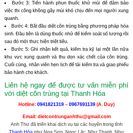
Bước 3: Tiến hành phun thuốc khử mùi để đảm bảo
việc thi công không gây mùi khó chịu đến mọi người xung
quanh.
Bước 4: Bắt đầu diệt côn trùng bằng phương pháp hóa
sinh. Đầu tiên là dùng thuốc nhử để kiểm soát số lượng rồi
sau đó mới thực hiện triệt tiêu.
Bước 5: Ghi nhận kết quả, kiểm tra kỹ lại một lần nữa
khu vực xung quanh và thu dọn xác chết của côn trùng.
Cuối cùng, nhân viên hẹn lịch để tái kiểm tra và giao phiếu
bảo hành cho khách.
Liên hệ ngay để được tư vấn miễn phí
với diệt côn trùng tại Thanh Hóa
Hotline:
0941821319
–
0967691139
(A. Duy)
Email:
dietcontrunganhthu@gmail.com
Anh Thư đã triển khai dịch vụ tại các huyện trong tỉnh
Thanh Hóa
như Nga Sơn, Ngọc Lặc, Như Thanh, Như