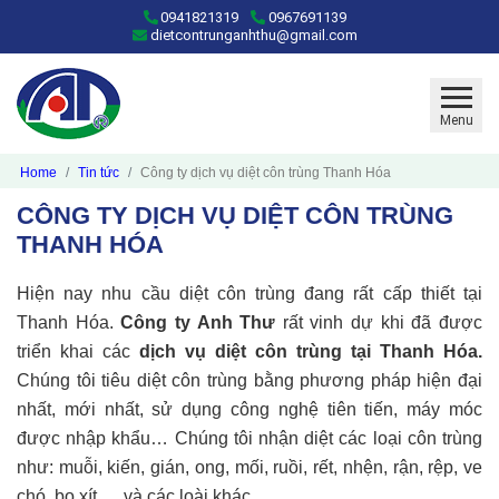
0941821319
0967691139
dietcontrunganhthu@gmail.com
Menu
Home
Tin tức
Công ty dịch vụ diệt côn trùng Thanh Hóa
CÔNG TY DỊCH VỤ DIỆT CÔN TRÙNG
THANH HÓA
Hiện nay nhu cầu diệt côn trùng đang rất cấp thiết tại
Thanh Hóa.
Công ty Anh Thư
rất vinh dự khi đã được
triển khai các
dịch vụ diệt côn trùng tại Thanh Hóa.
Chúng tôi tiêu diệt côn trùng bằng phương pháp hiện đại
nhất, mới nhất, sử dụng công nghệ tiên tiến, máy móc
được nhập khẩu… Chúng tôi nhận diệt các loại côn trùng
như: muỗi, kiến, gián, ong, mối, ruồi, rết, nhện, rận, rệp, ve
chó, bọ xít,… và các loài khác.