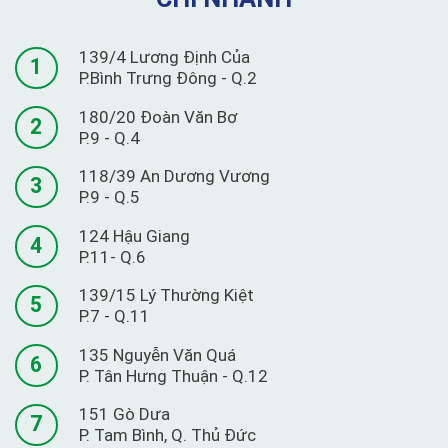
139/4 Lương Định Của
1
P.Bình Trưng Đông - Q.2
180/20 Đoàn Văn Bơ
2
P.9 - Q.4
118/39 An Dương Vương
3
P.9 - Q.5
124 Hậu Giang
4
P.11- Q.6
139/15 Lý Thường Kiệt
5
P.7 - Q.11
135 Nguyễn Văn Quá
6
P. Tân Hưng Thuận - Q.12
151 Gò Dưa
7
P. Tam Bình, Q. Thủ Đức