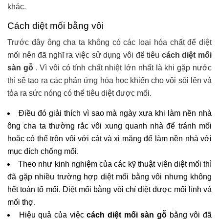
khác.
Cách diệt mối bằng vôi
Trước đây ông cha ta không có các loại hóa chất để diệt
mối nên đã nghĩ ra việc sử dụng vôi để tiêu
cách diệt mối
sàn gỗ
. Vì vôi có tính chất nhiệt lớn nhất là khi gặp nước
thì sẽ tạo ra các phản ứng hóa học khiến cho vôi sôi lên và
tỏa ra sức nóng có thể tiêu diệt được mối.
Điều đó giải thích vì sao mà ngày xưa khi làm nền nhà
ông cha ta thường rắc vôi xung quanh nhà để tránh mối
hoặc có thể trộn vôi với cát và xi măng để làm nền nhà với
mục đích chống mối.
Theo như kinh nghiệm của các kỹ thuật viên diệt mối thì
đã gặp nhiều trường hợp diệt mối bằng vôi nhưng không
hết toàn tổ mối. Diệt mối bằng vôi chỉ diệt được mối lính và
mối thợ.
Hiệu quả của việc
cách diệt mối sàn gỗ
bằng vôi đã