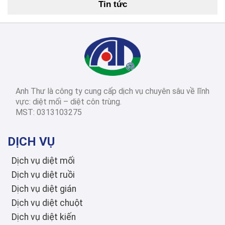
Tin tức
Cách Diệt Mối Tận Gốc Tại Nhà: 15 Phương Pháp Hiệu Quả Nhất 2026
2026-03-14
Diệt côn trùng các
tỉnh thành
Dịch Vụ Diệt Mối TPHCM: Top 12 Công Ty Uy Tín Nhất 2026, Bảng Giá & Quy Trình Chi Tiết
Anh Thư là công ty cung cấp dịch vụ chuyên sâu về lĩnh
2026-03-03
Diệt côn trùng các
vực: diệt mối – diệt côn trùng.
tỉnh thành
MST: 0313103275
Diệt Mối Quận 3: Dịch Vụ Tận Gốc, Uy Tín, Tiết Kiệm, Bảo Hành Dài Hạn 2026
DỊCH VỤ
Dịch vụ diệt mối
Dịch vụ diệt ruồi
Dịch vụ diệt gián
Dịch vụ diệt chuột
Dịch vụ diệt kiến