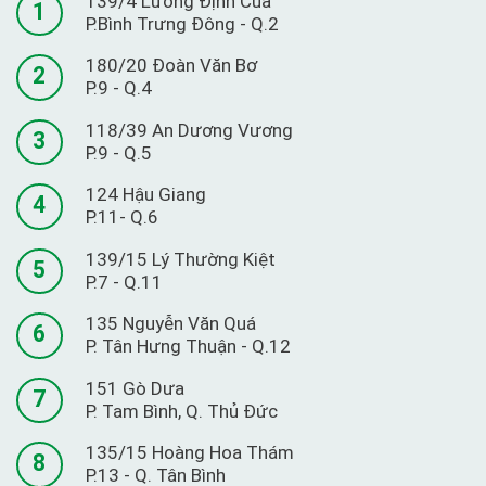
139/4 Lương Định Của
1
P.Bình Trưng Đông - Q.2
180/20 Đoàn Văn Bơ
2
P.9 - Q.4
118/39 An Dương Vương
3
P.9 - Q.5
124 Hậu Giang
4
P.11- Q.6
139/15 Lý Thường Kiệt
5
P.7 - Q.11
135 Nguyễn Văn Quá
6
P. Tân Hưng Thuận - Q.12
151 Gò Dưa
7
P. Tam Bình, Q. Thủ Đức
135/15 Hoàng Hoa Thám
8
P.13 - Q. Tân Bình