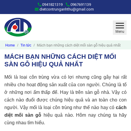
0941821319
0967691139
dietcontrunganhthu@gmail.com
Menu
Home
Tin tức
Mách bạn những cách diệt mối sàn gỗ hiệu quả nhất
MÁCH BẠN NHỮNG CÁCH DIỆT MỐI
SÀN GỖ HIỆU QUẢ NHẤT
Mối là loại côn trùng vừa có lợi nhưng cũng gây hại rất
nhiều cho hoạt động sản xuất của con người. Chúng là tổ
ở những nơi ẩm thấp để. Hay là trên sàn gỗ nhà. Vậy có
cách nào đuổi được chúng hiệu quả và an toàn cho con
người. Vậy mối là loại côn trùng như thế nào hay có
cách
diệt mối sàn gỗ
hiệu quả nào. Hôm nay chúng ta hãy
cùng nhau tìm hiểu.