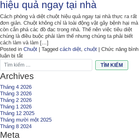
hiệu quả ngay tại nhà
–
Những
điều
Cách phòng và diệt chuột hiệu quả ngay tại nhà thực ra rất
này
đơn giản. Chuột không chỉ là loài động vật gây bệnh hại mà
bạn
còn cắn phá các đồ đạc trong nhà. Thế nên việc tiêu diệt
đã
chúng là điều buộc phải làm thế nhưng chúng ta phải biết
biết
cách làm và làm […]
chưa?
Posted in
Chuột
|
Tagged
cách diệt
,
chuột
|
Chức năng bình
ở
luận bị tắt
Tìm kiếm cho:
15
TÌM KIẾM
Cách
Archives
phòng
và
Tháng 4 2026
diệt
Tháng 3 2026
chuột
Tháng 2 2026
hiệu
Tháng 1 2026
quả
Tháng 12 2025
ngay
Tháng mười một 2025
tại
Tháng 8 2024
nhà
Meta