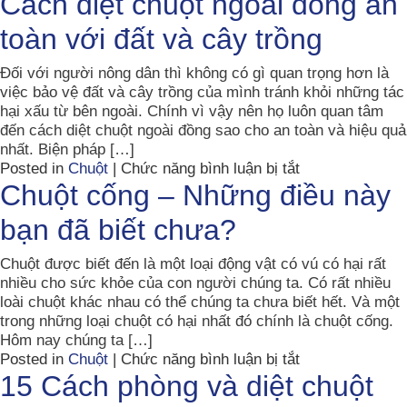
Cách diệt chuột ngoài đồng an
nhân
toàn với đất và cây trồng
xuất
hiện
chuột
Đối với người nông dân thì không có gì quan trọng hơn là
và
việc bảo vệ đất và cây trồng của mình tránh khỏi những tác
tác
hại xấu từ bên ngoài. Chính vì vậy nên họ luôn quan tâm
hại
đến cách diệt chuột ngoài đồng sao cho an toàn và hiệu quả
của
nhất. Biện pháp […]
chuột
ở
Posted in
Chuột
|
Chức năng bình luận bị tắt
trong
Cách
Chuột cống – Những điều này
đời
diệt
bạn đã biết chưa?
sống
chuột
ngoài
đồng
Chuột được biết đến là một loại động vật có vú có hại rất
an
nhiều cho sức khỏe của con người chúng ta. Có rất nhiều
toàn
loài chuột khác nhau có thể chúng ta chưa biết hết. Và một
với
trong những loại chuột có hại nhất đó chính là chuột cống.
đất
Hôm nay chúng ta […]
và
ở
Posted in
Chuột
|
Chức năng bình luận bị tắt
cây
Chuột
15 Cách phòng và diệt chuột
trồng
cống