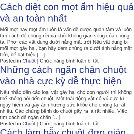
Bạn
Cách diệt con mọt ẩm hiệu quả
đã
và an toàn nhất
biết
cách
đuổi
Mối mọt hay mọt ẩm luôn là vấn đề được quan tâm và luôn
chuột
tìm cách để chúng rời xa khỏi không gian sống của chúng
bằng
ta. Phơi các vật dụng dưới nắng mặt trời Nếu vật dụng bị
thuốc
mối mọt gây hại, bạn hãy đem chúng ra dưới ánh nắng mặt
xịt
trời, để đạt hiệu […]
muỗi
ở
Posted in
Chuột
|
Chức năng bình luận bị tắt
này
Cách
Những cách ngăn chặn chuột
chưa?
diệt
vào nhà cực kỳ dễ thực hiện
con
mọt
ẩm
Nếu nhắc đến các loại vật gây hại cho con người thì không
hiệu
thể không nói đến chuột. Một loài động vật có vú cực kì
quả
nguy hiểm và gây ảnh hưởng sức khỏe cho chúng ta rất
và
nhiều. Các chứng bệnh do chuột gây ra là rất nhiều. Việc
an
tìm cách để ngăn chặn […]
toàn
ở
Posted in
Chuột
|
Chức năng bình luận bị tắt
nhất
Những
Cách làm bẫy chuột đơn giản