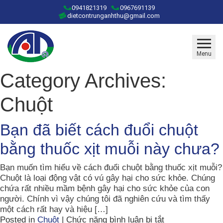
0941821319
0967691139
dietcontrunganhthu@gmail.com
Menu
Category Archives:
Chuột
Bạn đã biết cách đuổi chuột
bằng thuốc xịt muỗi này chưa?
Bạn muốn tìm hiểu về cách đuổi chuột bằng thuốc xịt muỗi?
Chuột là loại động vật có vú gây hại cho sức khỏe. Chúng
chứa rất nhiều mầm bệnh gây hại cho sức khỏe của con
người. Chính vì vậy chúng tôi đã nghiên cứu và tìm thấy
một cách rất hay và hiệu […]
ở
Posted in
Chuột
|
Chức năng bình luận bị tắt