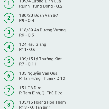
139/4 Lương Định Của
1
P.Bình Trưng Đông - Q.2
180/20 Đoàn Văn Bơ
2
P.9 - Q.4
118/39 An Dương Vương
3
P.9 - Q.5
124 Hậu Giang
4
P.11- Q.6
139/15 Lý Thường Kiệt
5
P.7 - Q.11
135 Nguyễn Văn Quá
6
P. Tân Hưng Thuận - Q.12
151 Gò Dưa
7
P. Tam Bình, Q. Thủ Đức
135/15 Hoàng Hoa Thám
8
P.13 - Q. Tân Bình