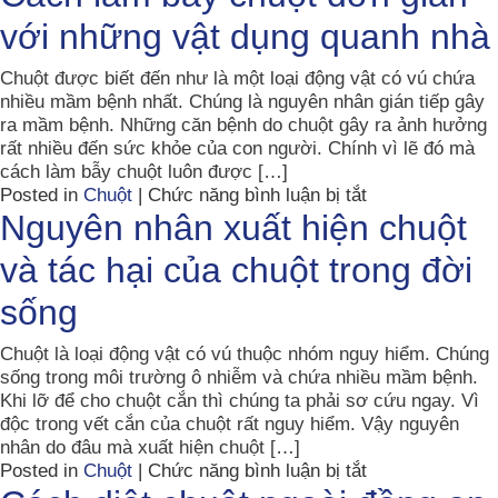
cách
với những vật dụng quanh nhà
ngăn
chặn
chuột
Chuột được biết đến như là một loại động vật có vú chứa
vào
nhiều mầm bệnh nhất. Chúng là nguyên nhân gián tiếp gây
nhà
ra mầm bệnh. Những căn bệnh do chuột gây ra ảnh hưởng
cực
rất nhiều đến sức khỏe của con người. Chính vì lẽ đó mà
kỳ
cách làm bẫy chuột luôn được […]
dễ
ở
Posted in
Chuột
|
Chức năng bình luận bị tắt
thực
Cách
Nguyên nhân xuất hiện chuột
hiện
làm
và tác hại của chuột trong đời
bẫy
chuột
sống
đơn
giản
Chuột là loại động vật có vú thuộc nhóm nguy hiểm. Chúng
với
sống trong môi trường ô nhiễm và chứa nhiều mầm bệnh.
những
Khi lỡ để cho chuột cắn thì chúng ta phải sơ cứu ngay. Vì
vật
độc trong vết cắn của chuột rất nguy hiểm. Vậy nguyên
dụng
nhân do đâu mà xuất hiện chuột […]
quanh
ở
Posted in
Chuột
|
Chức năng bình luận bị tắt
nhà
Nguyên