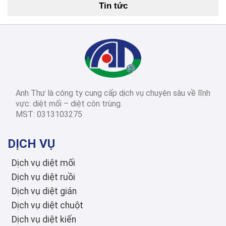
Tin tức
Cách Diệt Mối Tận Gốc Tại Nhà: 15 Phương Pháp Hiệu Quả Nhất 2026
2026-03-14
Diệt côn trùng các
tỉnh thành
Dịch Vụ Diệt Mối TPHCM: Top 12 Công Ty Uy Tín Nhất 2026, Bảng Giá & Quy Trình Chi Tiết
Anh Thư là công ty cung cấp dịch vụ chuyên sâu về lĩnh
2026-03-03
Diệt côn trùng các
vực: diệt mối – diệt côn trùng.
tỉnh thành
MST: 0313103275
Diệt Mối Quận 3: Dịch Vụ Tận Gốc, Uy Tín, Tiết Kiệm, Bảo Hành Dài Hạn 2026
DỊCH VỤ
Dịch vụ diệt mối
Dịch vụ diệt ruồi
Dịch vụ diệt gián
Dịch vụ diệt chuột
Dịch vụ diệt kiến