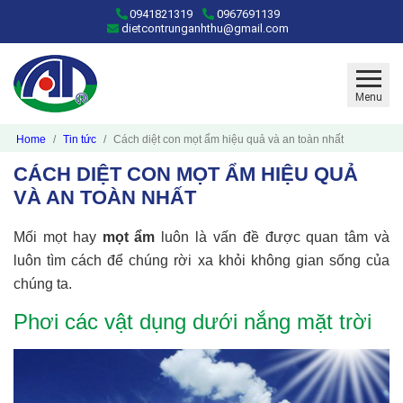
0941821319
0967691139
dietcontrunganhthu@gmail.com
Menu
Home
Tin tức
Cách diệt con mọt ẩm hiệu quả và an toàn nhất
CÁCH DIỆT CON MỌT ẨM HIỆU QUẢ
VÀ AN TOÀN NHẤT
Mối mọt hay
mọt ẩm
luôn là vấn đề được quan tâm và
luôn tìm cách để chúng rời xa khỏi không gian sống của
chúng ta.
Phơi các vật dụng dưới nắng mặt trời