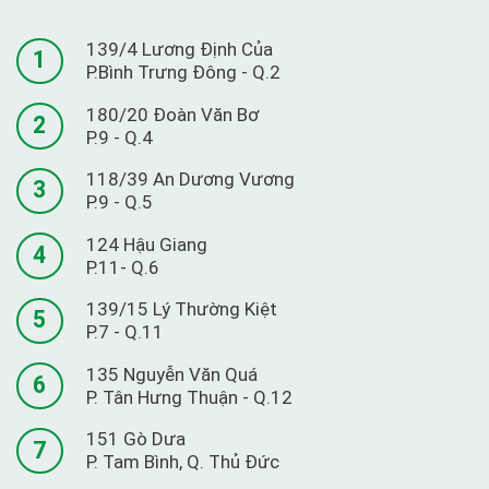
139/4 Lương Định Của
1
P.Bình Trưng Đông - Q.2
180/20 Đoàn Văn Bơ
2
P.9 - Q.4
118/39 An Dương Vương
3
P.9 - Q.5
124 Hậu Giang
4
P.11- Q.6
139/15 Lý Thường Kiệt
5
P.7 - Q.11
135 Nguyễn Văn Quá
6
P. Tân Hưng Thuận - Q.12
151 Gò Dưa
7
P. Tam Bình, Q. Thủ Đức