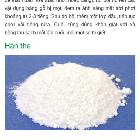
để thấm dầu hỏa (dầu nhớt hoặc xăng), rồi bôi nó lên các
vật dụng bằng gỗ bị mọt, đem ra ánh sáng mặt trời phơi
khoảng từ 2-3 tiếng. Sau đó bôi thêm một lớp dầu, tiếp tục
phơi vài tiếng nữa. Cuối cùng dùng khăn giặt với xà
bông lau sạch một lần cuối, mối mọt sẽ bị giết.
Hàn the