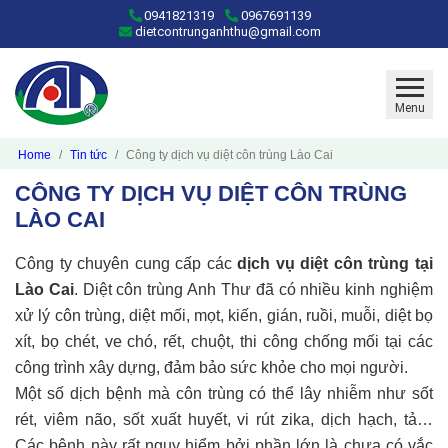
0941821319
0967691139
dietcontrunganhthu@gmail.com
Menu
Home
Tin tức
Công ty dịch vụ diệt côn trùng Lào Cai
CÔNG TY DỊCH VỤ DIỆT CÔN TRÙNG
LÀO CAI
Công ty chuyên cung cấp các
dịch vụ diệt côn trùng tại
Lào Cai
. Diệt côn trùng Anh Thư đã có nhiều kinh nghiệm
xử lý côn trùng, diệt mối, mọt, kiến, gián, ruồi, muỗi, diệt bọ
xít, bọ chét, ve chó, rết, chuột, thi công chống mối tại các
công trình xây dựng, đảm bảo sức khỏe cho mọi người.
Một số dịch bệnh mà côn trùng có thể lây nhiễm như sốt
rét, viêm não, sốt xuất huyết, vi rút zika, dịch hạch, tả…
Các bệnh này rất nguy hiểm bởi phần lớn là chưa có vắc