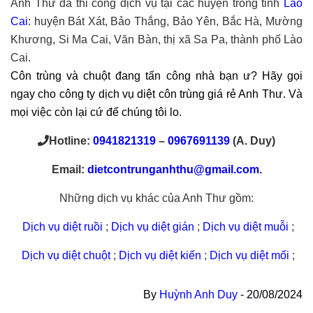
Anh Thư đã thi công dịch vụ tại các huyện trong tỉnh
Lào
Cai
: huyện Bát Xát, Bảo Thắng, Bảo Yên, Bắc Hà, Mường
Khương, Si Ma Cai, Văn Bàn, thị xã Sa Pa, thành phố Lào
Cai.
Côn trùng và chuột đang tấn công nhà bạn ư? Hãy gọi
ngay cho công ty dịch vụ diệt côn trùng giá rẻ Anh Thư. Và
mọi việc còn lại cứ để chúng tôi lo.
Hotline:
0941821319
–
0967691139
(A. Duy)
Email:
dietcontrunganhthu@gmail.com
.
Những dịch vụ khác của Anh Thư gồm:
Dịch vụ diệt ruồi
;
Dịch vụ diệt gián
;
Dịch vụ diệt muỗi
;
Dịch vụ diệt chuột
;
Dịch vụ diệt kiến
;
Dịch vụ diệt mối
;
By
Huỳnh Anh Duy
-
20/08/2024