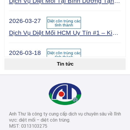
Dịch Vụ Diệt Mối Tại Bình Dương Tận Gốc 100% An Toàn Sinh Học | Công Ty Uy Tín Năm 2025
2026-03-27
Diệt côn trùng các
tỉnh thành
Dịch Vụ Diệt Mối HCM Uy Tín #1 – Kiểm Tra Miễn Phí 24/7, Bảo Hành 5 Năm
2026-03-18
Diệt côn trùng các
tỉnh thành
Tin tức
Cách Diệt Mối Tận Gốc Tại Nhà: 15 Phương Pháp Hiệu Quả Nhất 2026
2026-03-14
Diệt côn trùng các
tỉnh thành
Dịch Vụ Diệt Mối TPHCM: Top 12 Công Ty Uy Tín Nhất 2026, Bảng Giá & Quy Trình Chi Tiết
Anh Thư là công ty cung cấp dịch vụ chuyên sâu về lĩnh
2026-03-03
Diệt côn trùng các
vực: diệt mối – diệt côn trùng.
tỉnh thành
MST: 0313103275
Diệt Mối Quận 3: Dịch Vụ Tận Gốc, Uy Tín, Tiết Kiệm, Bảo Hành Dài Hạn 2026