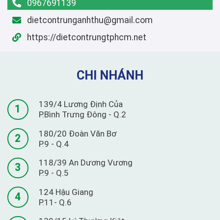
0967691139
dietcontrunganhthu@gmail.com
https://dietcontrungtphcm.net
CHI NHÁNH
139/4 Lương Định Của
1
P.Bình Trưng Đông - Q.2
180/20 Đoàn Văn Bơ
2
P.9 - Q.4
118/39 An Dương Vương
3
P.9 - Q.5
124 Hậu Giang
4
P.11- Q.6