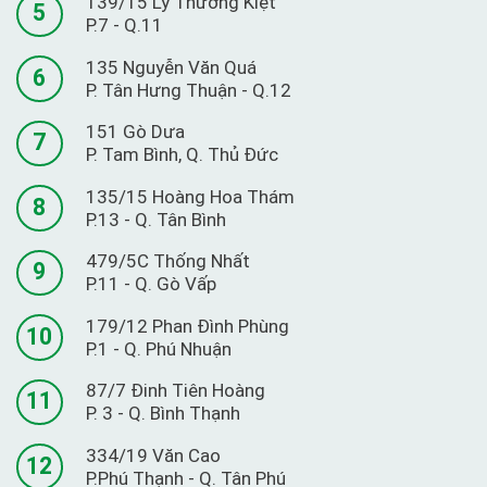
139/15 Lý Thường Kiệt
5
P.7 - Q.11
135 Nguyễn Văn Quá
6
P. Tân Hưng Thuận - Q.12
151 Gò Dưa
7
P. Tam Bình, Q. Thủ Đức
135/15 Hoàng Hoa Thám
8
P.13 - Q. Tân Bình
479/5C Thống Nhất
9
P.11 - Q. Gò Vấp
179/12 Phan Đình Phùng
10
P.1 - Q. Phú Nhuận
87/7 Đinh Tiên Hoàng
11
P. 3 - Q. Bình Thạnh
334/19 Văn Cao
12
P.Phú Thạnh - Q. Tân Phú