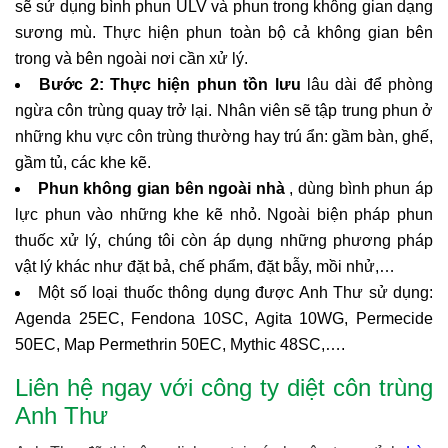
sẽ sử dụng bình phun ULV và phun trong không gian dạng
sương mù. Thực hiện phun toàn bộ cả không gian bên
trong và bên ngoài nơi cần xử lý.
Bước 2:
Thực hiện phun tồn lưu
lâu dài để phòng
ngừa côn trùng quay trở lại. Nhân viên sẽ tập trung phun ở
những khu vực côn trùng thường hay trú ẩn: gầm bàn, ghế,
gầm tủ, các khe kẽ.
Phun không gian bên ngoài nhà
, dùng bình phun áp
lực phun vào những khe kẽ nhỏ. Ngoài biện pháp phun
thuốc xử lý, chúng tôi còn áp dụng những phương pháp
vật lý khác như đặt bả, chế phẩm, đặt bẫy, mồi nhử,…
Một số loại thuốc thông dụng được Anh Thư sử dụng:
Agenda 25EC, Fendona 10SC, Agita 10WG, Permecide
50EC, Map Permethrin 50EC, Mythic 48SC,….
Liên hệ ngay với công ty diệt côn trùng
Anh Thư