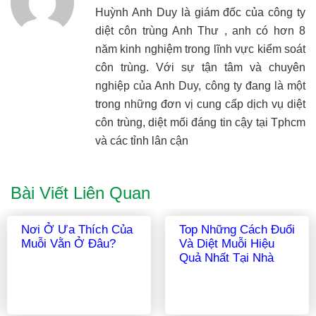
Huỳnh Anh Duy là giám đốc của công ty
diệt côn trùng Anh Thư , anh có hơn 8
năm kinh nghiệm trong lĩnh vực kiểm soát
côn trùng. Với sự tận tâm và chuyên
nghiệp của Anh Duy, công ty đang là một
trong những đơn vị cung cấp dịch vụ diệt
côn trùng, diệt mối đáng tin cậy tại Tphcm
và các tỉnh lân cận
Bài Viết Liên Quan
Các Loại Muỗi Ở Việt
Làm Thế Nào Để
Nam Thường Gặp –
Không Còn Muỗi
Đâu Là Muỗi Gây
Bệnh?