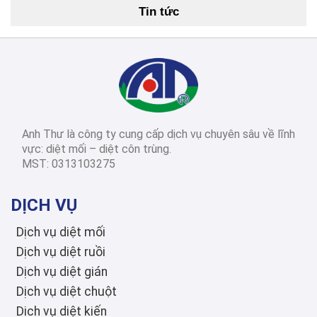
Tin tức
Cách Diệt Mối Tận Gốc Tại Nhà: 15 Phương Pháp Hiệu Quả Nhất 2026
2026-03-14
Diệt côn trùng các
tỉnh thành
Dịch Vụ Diệt Mối TPHCM: Top 12 Công Ty Uy Tín Nhất 2026, Bảng Giá & Quy Trình Chi Tiết
Anh Thư là công ty cung cấp dịch vụ chuyên sâu về lĩnh
2026-03-03
Diệt côn trùng các
vực: diệt mối – diệt côn trùng.
tỉnh thành
MST: 0313103275
Diệt Mối Quận 3: Dịch Vụ Tận Gốc, Uy Tín, Tiết Kiệm, Bảo Hành Dài Hạn 2026
DỊCH VỤ
Dịch vụ diệt mối
Dịch vụ diệt ruồi
Dịch vụ diệt gián
Dịch vụ diệt chuột
Dịch vụ diệt kiến