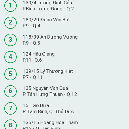
139/4 Lương Định Của
1
P.Bình Trưng Đông - Q.2
180/20 Đoàn Văn Bơ
2
P.9 - Q.4
118/39 An Dương Vương
3
P.9 - Q.5
124 Hậu Giang
4
P.11- Q.6
139/15 Lý Thường Kiệt
5
P.7 - Q.11
135 Nguyễn Văn Quá
6
P. Tân Hưng Thuận - Q.12
151 Gò Dưa
7
P. Tam Bình, Q. Thủ Đức
135/15 Hoàng Hoa Thám
8
P.13 - Q. Tân Bình