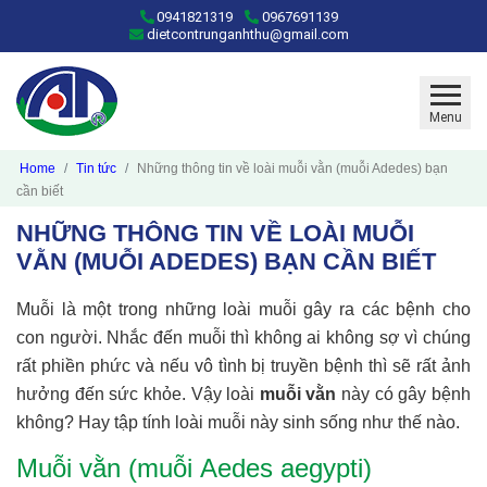
0941821319
0967691139
dietcontrunganhthu@gmail.com
Menu
Home
Tin tức
Những thông tin về loài muỗi vằn (muỗi Adedes) bạn
cần biết
NHỮNG THÔNG TIN VỀ LOÀI MUỖI
VẰN (MUỖI ADEDES) BẠN CẦN BIẾT
Muỗi là một trong những loài muỗi gây ra các bệnh cho
con người. Nhắc đến muỗi thì không ai không sợ vì chúng
rất phiền phức và nếu vô tình bị truyền bệnh thì sẽ rất ảnh
hưởng đến sức khỏe. Vậy loài
muỗi vằn
này có gây bệnh
không? Hay tập tính loài muỗi này sinh sống như thế nào.
Muỗi vằn (muỗi Aedes aegypti)