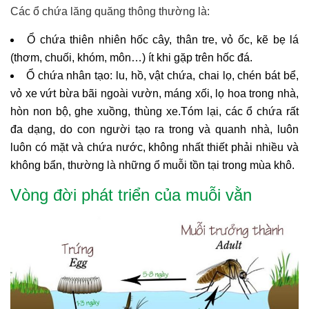
Các ổ chứa lăng quăng thông thường là:
Ổ chứa thiên nhiên hốc cây, thân tre, vỏ ốc, kẽ bẹ lá
(thơm, chuối, khóm, môn…) ít khi gặp trên hốc đá.
Ổ chứa nhân tạo: lu, hồ, vật chứa, chai lọ, chén bát bể,
vỏ xe vứt bừa bãi ngoài vườn, máng xối, lọ hoa trong nhà,
hòn non bộ, ghe xuồng, thùng xe.Tóm lại, các ổ chứa rất
đa dạng, do con người tạo ra trong và quanh nhà, luôn
luôn có mặt và chứa nước, không nhất thiết phải nhiều và
không bẩn, thường là những ổ muỗi tồn tại trong mùa khô.
Vòng đời phát triển của muỗi vằn