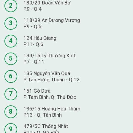
180/20 Đoàn Văn Bơ
2
P.9 - Q.4
118/39 An Dương Vương
3
P.9 - Q.5
124 Hậu Giang
4
P.11- Q.6
139/15 Lý Thường Kiệt
5
P.7 - Q.11
135 Nguyễn Văn Quá
6
P. Tân Hưng Thuận - Q.12
151 Gò Dưa
7
P. Tam Bình, Q. Thủ Đức
135/15 Hoàng Hoa Thám
8
P.13 - Q. Tân Bình
479/5C Thống Nhất
9
P.11 - Q. Gò Vấp