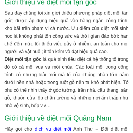
Giới thiệu về diệt mối tận gốc
Sau đây chúng tôi xin giới thiệu phương pháp diệt mối tận
gốc; được áp dụng hiệu quả vào hàng ngàn công trình,
kho bãi trên phạm vi cả nước. Ưu điểm của diệt mối sinh
học là không phải tốn công sức và thời gian đào bới; hạn
chế đến mức tối thiểu việc gây ô nhiễm; an toàn cho mọi
người và vật nuôi; ít tốn kém và đạt hiệu quả cao.
Diệt mối tận gốc
là quá trình tiêu diệt cả hệ thống tổ trong
đó có cả mối vua và mối chúa. Các loài mối trong công
trình có những loài mối mà tổ của chúng phần lớn nằm
dưới nền nhà hoặc trong ruột gỗ nên ta khó phát hiện. Tổ
phụ có thể nhìn thấy ở góc tường, trần nhà, cầu thang, sàn
gỗ, khuôn cửa, ốp chân tường và những nơi ẩm thấp như
nhà vệ sinh, bếp v.v…
Giới thiệu về diệt mối Quảng Nam
Hãy gọi cho
dịch vụ diệt mối
Anh Thư – Đội diệt mối