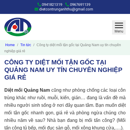
0941821319
0967691139
dietcontrunganhthu@gmail.com
Menu
Home
Tin tức
Công ty diệt mối tận gốc tại Quảng Nam uy tín chuyên
nghiệp giá rẻ
CÔNG TY DIỆT MỐI TẬN GỐC TẠI
QUẢNG NAM UY TÍN CHUYÊN NGHIỆP
GIÁ RẺ
Diệt mối Quảng Nam
cũng như phòng chống các loại côn
trùng khác như ruồi, muỗi, kiến, gián… đang là vấn đề mà
nhiều người sinh sống ở nơi đây quan tâm. Bạn muốn diệt
mối tận gốc nhanh gọn, giá rẻ và phòng ngừa chúng cho
nhiều năm về sau? Nhà bạn đang bị mối tấn công? (Mối
tấn công tủ bếp, mối đục sàn gỗ, mối xông khung cửa,….).