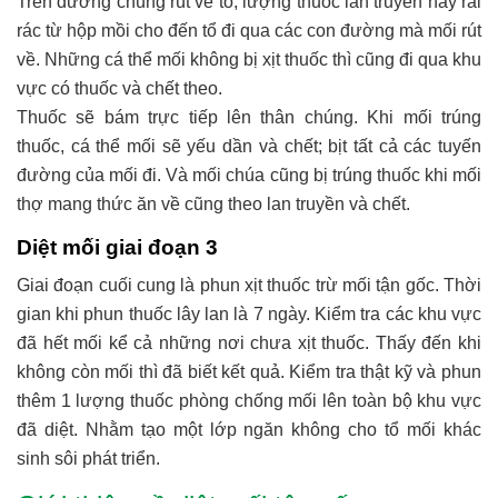
Trên đường chúng rút về tổ, lượng thuốc lan truyền này rải
rác từ hộp mồi cho đến tổ đi qua các con đường mà mối rút
về. Những cá thể mối không bị xịt thuốc thì cũng đi qua khu
vực có thuốc và chết theo.
Thuốc sẽ bám trực tiếp lên thân chúng. Khi mối trúng
thuốc, cá thể mối sẽ yếu dần và chết; bịt tất cả các tuyến
đường của mối đi. Và mối chúa cũng bị trúng thuốc khi mối
thợ mang thức ăn về cũng theo lan truyền và chết.
Diệt mối giai đoạn
3
Giai đoạn cuối cung là phun xịt thuốc trừ mối tận gốc. Thời
gian khi phun thuốc lây lan là 7 ngày. Kiểm tra các khu vực
đã hết mối kể cả những nơi chưa xịt thuốc. Thấy đến khi
không còn mối thì đã biết kết quả. Kiểm tra thật kỹ và phun
thêm 1 lượng thuốc phòng chống mối lên toàn bộ khu vực
đã diệt. Nhằm tạo một lớp ngăn không cho tổ mối khác
sinh sôi phát triển.