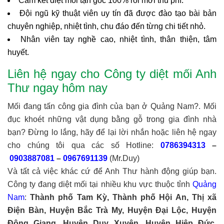
Cam kết diệt mối tận gốc 100% rồi mới thu phí.
Đội ngũ kỹ thuật viên uy tín đã được đào tạo bài bản
chuyên nghiệp, nhiệt tình, chu đáo đến từng chi tiết nhỏ.
Nhân viên tay nghề cao, nhiệt tình, thân thiện, tâm
huyết.
Liên hệ ngay cho Công ty diệt mối Anh
Thư ngay hôm nay
Mối đang tấn công gia đình của bạn ở Quảng Nam?. Mối
đục khoét những vật dụng bằng gỗ trong gia đình nhà
bạn? Đừng lo lắng, hãy để lại lời nhắn hoặc liên hệ ngay
cho chúng tôi qua các số Hotline:
0786394313
–
0903887081
–
0967691139
(Mr.Duy)
Và tất cả việc khác cứ để Anh Thư hành động giúp bạn.
Công ty đang diệt mối tại nhiều khu vực thuộc tỉnh
Quảng
Nam
:
Thành phố Tam Kỳ, Thành phố Hội An, Thị xã
Điện Bàn, Huyện Bắc Trà My, Huyện Đại Lộc, Huyện
Đông Giang, Huyện Duy Xuyên, Huyện Hiệp Đức,