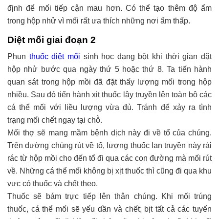
định để mối tiếp cận mau hơn. Có thể tạo thêm độ ẩm
trong hộp nhử vì mối rất ưa thích những nơi ẩm thấp.
Diệt mối giai đoạn
2
Phun
thuốc diệt mối
sinh học dạng bột khi thời gian đặt
hộp nhử bước qua ngày thứ 5 hoặc thứ 8. Ta tiến hành
quan sát trong hộp mồi đã đặt thấy lượng mối trong hộp
nhiều. Sau đó tiến hành xịt thuốc lây truyền lên toàn bộ các
cá thể mối với liều lượng vừa đủ. Tránh để xảy ra tình
trạng mối chết ngay tại chỗ.
Mối thợ sẽ mang mầm bệnh dịch này đi về tổ của chúng.
Trên đường chúng rút về tổ, lượng thuốc lan truyền này rải
rác từ hộp mồi cho đến tổ đi qua các con đường mà mối rút
về. Những cá thể mối không bị xịt thuốc thì cũng đi qua khu
vực có thuốc và chết theo.
Thuốc sẽ bám trực tiếp lên thân chúng. Khi mối trúng
thuốc, cá thể mối sẽ yếu dần và chết; bịt tất cả các tuyến