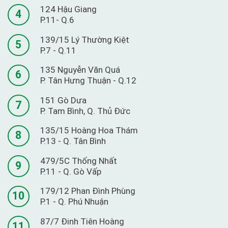
124 Hậu Giang
4
P.11- Q.6
139/15 Lý Thường Kiệt
5
P.7 - Q.11
135 Nguyễn Văn Quá
6
P. Tân Hưng Thuận - Q.12
151 Gò Dưa
7
P. Tam Bình, Q. Thủ Đức
135/15 Hoàng Hoa Thám
8
P.13 - Q. Tân Bình
479/5C Thống Nhất
9
P.11 - Q. Gò Vấp
179/12 Phan Đình Phùng
10
P.1 - Q. Phú Nhuận
87/7 Đinh Tiên Hoàng
11