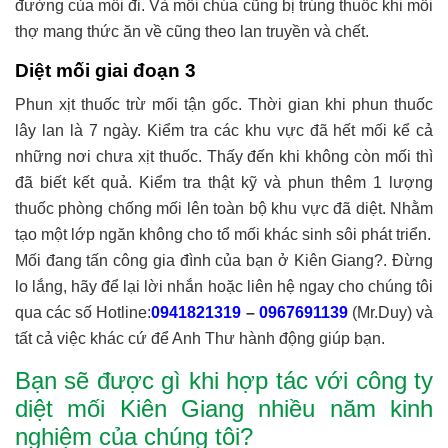
đường của mối đi. Và mối chúa cũng bị trúng thuốc khi mối
thợ mang thức ăn về cũng theo lan truyền và chết.
Diệt mối giai đoạn
3
Phun xịt thuốc trừ mối tận gốc. Thời gian khi phun thuốc
lây lan là 7 ngày. Kiểm tra các khu vực đã hết mối kể cả
những nơi chưa xịt thuốc. Thấy đến khi không còn mối thì
đã biết kết quả. Kiểm tra thật kỹ và phun thêm 1 lượng
thuốc phòng chống mối lên toàn bộ khu vực đã diệt. Nhằm
tạo một lớp ngăn không cho tổ mối khác sinh sôi phát triển.
Mối đang tấn công gia đình của bạn ở Kiên Giang?. Đừng
lo lắng, hãy để lại lời nhắn hoặc liên hệ ngay cho chúng tôi
qua các số Hotline:
0941821319
–
0967691139
(Mr.Duy) và
tất cả việc khác cứ để Anh Thư hành động giúp bạn.
Bạn sẽ được gì khi hợp tác với công ty
diệt mối Kiên Giang nhiều năm kinh
nghiệm của chúng tôi?