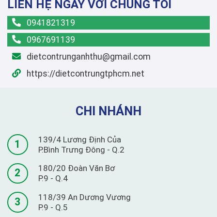
LIÊN HỆ NGAY VỚI CHÚNG TÔI
0941821319
0967691139
dietcontrunganhthu@gmail.com
https://dietcontrungtphcm.net
CHI NHÁNH
139/4 Lương Định Của
1
P.Bình Trưng Đông - Q.2
180/20 Đoàn Văn Bơ
2
P.9 - Q.4
118/39 An Dương Vương
3
P.9 - Q.5