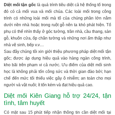
Diệt mối tận gốc
là quá trình tiêu diệt cả hệ thống tổ trong
đó có cả mối vua và mối chúa. Các loài mối trong công
trình có những loài mối mà tổ của chúng phần lớn nằm
dưới nền nhà hoặc trong ruột gỗ nên ta khó phát hiện. Tổ
phụ có thể nhìn thấy ở góc tường, trần nhà, cầu thang, sàn
gỗ, khuôn cửa, ốp chân tường và những nơi ẩm thấp như
nhà vệ sinh, bếp v.v…
Sau đây chúng tôi xin giới thiệu phương pháp diệt mối tận
gốc; được áp dụng hiệu quả vào hàng ngàn công trình,
kho bãi trên phạm vi cả nước. Ưu điểm của diệt mối sinh
học là không phải tốn công sức và thời gian đào bới; hạn
chế đến mức tối thiểu việc gây ô nhiễm; an toàn cho mọi
người và vật nuôi; ít tốn kém và đạt hiệu quả cao.
Diệt mối Kiên Giang hỗ trợ 24/24, tận
tình, tâm huyết
Có mặt sau 15 phút tiếp nhận thông tin cần diệt mối tại