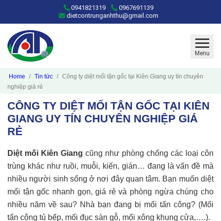
0941821319
0967691139
dietcontrunganhthu@gmail.com
Menu
Home
Tin tức
Công ty diệt mối tận gốc tại Kiên Giang uy tín chuyên
nghiệp giá rẻ
CÔNG TY DIỆT MỐI TẬN GỐC TẠI KIÊN
GIANG UY TÍN CHUYÊN NGHIỆP GIÁ
RẺ
Diệt mối Kiên Giang
cũng như phòng chống các loại côn
trùng khác như ruồi, muỗi, kiến, gián… đang là vấn đề mà
nhiều người sinh sống ở nơi đây quan tâm. Bạn muốn diệt
mối tận gốc nhanh gọn, giá rẻ và phòng ngừa chúng cho
nhiều năm về sau? Nhà bạn đang bị mối tấn công? (Mối
tấn công tủ bếp, mối đục sàn gỗ, mối xông khung cửa,….).