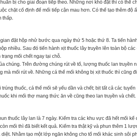
chuẩn bị cho giai đoạn tiếp theo. Những nơi khó đặt thì có thể c
uộc chặt cố định để mối tiếp cận mau hơn. Có thể tạo thêm độ 
 thấp.
i gian đặt hộp nhử bước qua ngày thứ 5 hoặc thứ 8. Ta tiến hàn
ộp nhiều. Sau đó tiến hành xịt thuốc lây truyền lên toàn bộ các 
 trạng mối chết ngay tại chỗ.
a chúng. Trên đường chúng rút về tổ, lượng thuốc lan truyền n
 mà mối rút về. Những cá thể mối không bị xịt thuốc thì cũng đ
trúng thuốc, cá thể mối sẽ yếu dần và chết; bịt tất cả các tuyến
huốc khi mối thợ mang thức ăn về cũng theo lan truyền và chết.
hun thuốc lây lan là 7 ngày. Kiểm tra các khu vực đã hết mối kể 
òn mối thì đã biết kết quả. Kiểm tra thật kỹ và phun thêm 1 lư
diệt. Nhằm tạo một lớp ngăn không cho tổ mối khác sinh sôi p