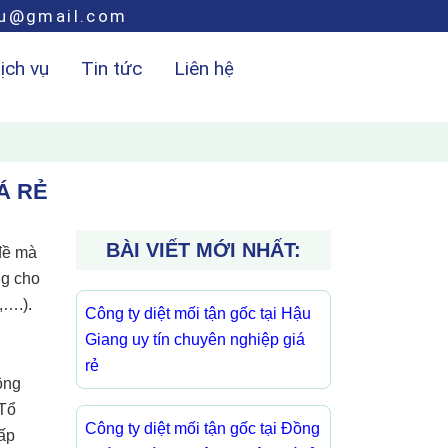
hu@gmail.com
ịch vụ
Tin tức
Liên hệ
Á RẺ
BÀI VIẾT MỚI NHẤT:
đề mà
ng cho
,….).
Công ty diệt mối tận gốc tại Hậu
Giang uy tín chuyên nghiệp giá
rẻ
công
 Tổ
Công ty diệt mối tận gốc tại Đồng
hấp