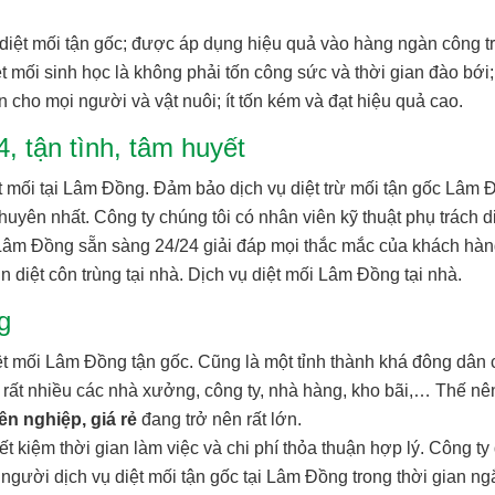
diệt mối tận gốc; được áp dụng hiệu quả vào hàng ngàn công tr
t mối sinh học là không phải tốn công sức và thời gian đào bới
n cho mọi người và vật nuôi; ít tốn kém và đạt hiệu quả cao.
, tận tình, tâm huyết
ệt mối tại Lâm Đồng. Đảm bảo dịch vụ diệt trừ mối tận gốc Lâm 
uyên nhất. Công ty chúng tôi có nhân viên kỹ thuật phụ trách d
ối Lâm Đồng sẵn sàng 24/24 giải đáp mọi thắc mắc của khách hàn
n diệt côn trùng tại nhà. Dịch vụ diệt mối Lâm Đồng tại nhà.
g
t mối Lâm Đồng tận gốc. Cũng là một tỉnh thành khá đông dân 
 rất nhiều các nhà xưởng, công ty, nhà hàng, kho bãi,… Thế nê
ên nghiệp, giá rẻ
đang trở nên rất lớn.
t kiệm thời gian làm việc và chi phí thỏa thuận hợp lý. Công ty 
gười dịch vụ diệt mối tận gốc tại Lâm Đồng trong thời gian ng