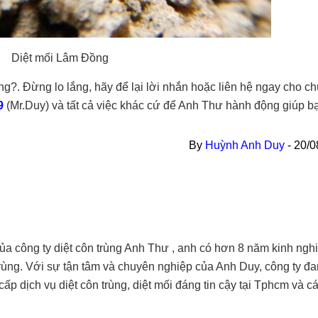
Diệt mối Lâm Đồng
?. Đừng lo lắng, hãy để lại lời nhắn hoặc liên hệ ngay cho ch
9
(Mr.Duy) và tất cả việc khác cứ để Anh Thư hành động giúp b
By
Huỳnh Anh Duy
-
20/0
a công ty diệt côn trùng Anh Thư , anh có hơn 8 năm kinh ngh
trùng. Với sự tận tâm và chuyên nghiệp của Anh Duy, công ty đa
ấp dịch vụ diệt côn trùng, diệt mối đáng tin cậy tại Tphcm và cá