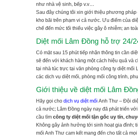
như nhà vệ sinh, bếp v.v…
Sau đây chúng tôi xin giới thiệu phương pháp 
kho bãi trên phạm vi cả nước. Ưu điểm của diệ
chế đến mức tối thiểu việc gây ô nhiễm; an toà
Diệt mối Lâm Đồng hỗ trợ 24/24
Có mặt sau 15 phút tiếp nhận thông tin cần di
sẽ đến với khách hàng một cách hiệu quả và ch
tại nhà túc trực tại văn phòng công ty diệt m
các dịch vụ diệt mối, phòng mối công trình, phu
Giới thiệu về diệt mối Lâm Đồn
Hãy gọi cho
dịch vụ diệt mối
Anh Thư – Đội diệ
cả nước; Lâm Đồng ngày nay đã phát triển với
cầu tìm
công ty diệt mối tận gốc uy tín, chuy
Không gây ảnh hưởng tới sinh hoạt gia đình; tiế
mối Anh Thư cam kết mang đến cho tất cả mọi n