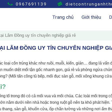
0967691139
dietcontrunganht
Trang chủ
Giới thiệu
D
tại Lâm Đồng uy tín chuyên nghiệp giá rẻ
ẠI LÂM ĐỒNG UY TÍN CHUYÊN NGHIỆP GI
 loại côn trùng khác như ruồi, muỗi, kiến, gián… đang là vấn 
n muốn diệt mối tận gốc nhanh gọn, giá rẻ và phòng ngừa chú
ng? (Mối tấn công tủ bếp, mối đục sàn gỗ, mối xông khung cửa
ì?
thống tổ trong đó có cả mối vua và mối chúa. Các loài mối trong 
lớn nằm dưới nền nhà hoặc trong ruột gỗ nên ta khó phát hiện.
ầu thang, sàn gỗ, khuôn cửa, ốp chân tường và những nơi ẩm t