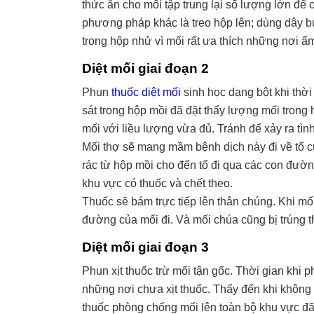
thức ăn cho mối tập trung lại số lượng lớn để 
phương pháp khác là treo hộp lên; dùng dây b
trong hộp nhử vì mối rất ưa thích những nơi ẩm
Diệt mối giai đoạn
2
Phun
thuốc diệt mối
sinh học dạng bột khi thờ
sát trong hộp mồi đã đặt thấy lượng mối trong h
mối với liều lượng vừa đủ. Tránh để xảy ra tình
Mối thợ sẽ mang mầm bệnh dịch này đi về tổ củ
rác từ hộp mồi cho đến tổ đi qua các con đường
khu vực có thuốc và chết theo.
Thuốc sẽ bám trực tiếp lên thân chúng. Khi mối 
đường của mối đi. Và mối chúa cũng bị trúng t
Diệt mối giai đoạn
3
Phun xịt thuốc trừ mối tận gốc. Thời gian khi p
những nơi chưa xịt thuốc. Thấy đến khi không c
thuốc phòng chống mối lên toàn bộ khu vực đã 