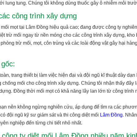
bới lung tung. Chúng tôi không dùng thuốc gây ô nhiễm môi trư
các công trình xây dựng
ừ mối mọt tại Lâm Đồng hiệu quả cao; đang được công ty nghiên
diệt trừ mối ngay từ nền móng cho các công trình xây dựng, kho
hòng trừ mối, mọt, côn trùng và các loài động vật gây hại hàn
 gốc:
n, trang thiết bị làm việc hiện đại và đội ngũ kĩ thuật dày dạn 
g chống mối cho công trình xây dựng. Chúng tôi nhận thấy đây l
y dựng. Đồng thời mối mọt có khả năng lây lan lớn từ công trình 
bạn nên không ngừng nghiên cứu, áp dụng để tìm ra các phươ
 có đội ngũ kỹ sư giám sát và thi công diệt mối
Lâm Đồng
. Nhân
yên nghiệp đến từng chi tiết nhỏ nhất.
i công ty diệt mối Lâm Đồng nhiều năm kin