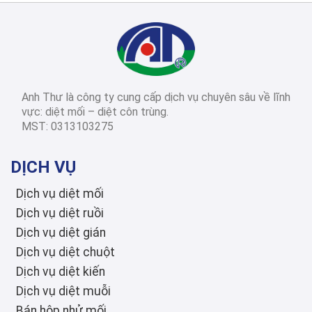
2026-03-14
Diệt côn trùng các
tỉnh thành
Dịch Vụ Diệt Mối TPHCM: Top 12 Công Ty Uy Tín Nhất 2026, Bảng Giá & Quy Trình Chi Tiết
Anh Thư là công ty cung cấp dịch vụ chuyên sâu về lĩnh
2026-03-03
Diệt côn trùng các
vực: diệt mối – diệt côn trùng.
tỉnh thành
MST: 0313103275
Diệt Mối Quận 3: Dịch Vụ Tận Gốc, Uy Tín, Tiết Kiệm, Bảo Hành Dài Hạn 2026
DỊCH VỤ
Dịch vụ diệt mối
Dịch vụ diệt ruồi
Dịch vụ diệt gián
Dịch vụ diệt chuột
Dịch vụ diệt kiến
Dịch vụ diệt muỗi
Bán hộp nhử mối