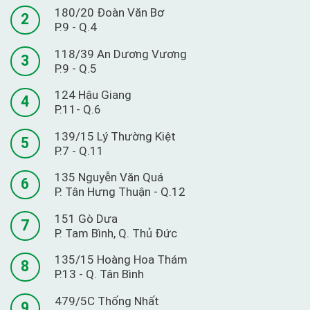
180/20 Đoàn Văn Bơ
2
P.9 - Q.4
118/39 An Dương Vương
3
P.9 - Q.5
124 Hậu Giang
4
P.11- Q.6
139/15 Lý Thường Kiệt
5
P.7 - Q.11
135 Nguyễn Văn Quá
6
P. Tân Hưng Thuận - Q.12
151 Gò Dưa
7
P. Tam Bình, Q. Thủ Đức
135/15 Hoàng Hoa Thám
8
P.13 - Q. Tân Bình
479/5C Thống Nhất
9