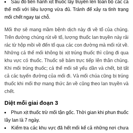
Sau đó tiến hành xịt thuốc lây truyền lên toàn bộ các cá
thể mối với liều lượng vừa đủ. Tránh để xảy ra tình trạng
mối chết ngay tại chỗ.
Mối thợ sẽ mang mầm bệnh dịch này đi về tổ của chúng.
Trên đường chúng rút về tổ, lượng thuốc lan truyền này rải
rác từ hộp mồi về đến tổ qua các con đường mà mối rút về.
Những cá thể mối không bị xịt trúng thuốc thì cũng đi qua
khu vực có thuốc. Thuốc sẽ bám trực tiếp lên thân chúng.
Khi mối trúng thuốc; cá thể mối sẽ yếu dần và chết, bịt tất
cả các tuyến đường của mối đi. Và mối chúa cũng bị trúng
thuốc khi mối thợ mang thức ăn về cũng theo lan truyền và
chết.
Diệt mối giai đoạn
3
Phun xịt thuốc trừ mối tận gốc. Thời gian khi phun thuốc
lây lan là 7 ngày.
Kiểm tra các khu vực đã hết mối kể cả những nơi chưa