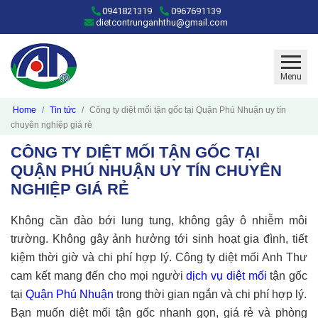
0941821319
0967691139
dietcontrunganhthu@gmail.com
Menu
Home
Tin tức
Công ty diệt mối tận gốc tại Quận Phú Nhuận uy tín
chuyên nghiệp giá rẻ
CÔNG TY DIỆT MỐI TẬN GỐC TẠI
QUẬN PHÚ NHUẬN UY TÍN CHUYÊN
NGHIỆP GIÁ RẺ
Không cần đào bới lung tung, không gây ô nhiễm môi
trường. Không gây ảnh hưởng tới sinh hoạt gia đình, tiết
kiệm thời giờ và chi phí hợp lý. Công ty diệt mối Anh Thư
cam kết mang đến cho mọi người
dịch vụ diệt mối
tận gốc
tại
Quận Phú Nhuận
trong thời gian ngắn và chi phí hợp lý.
Bạn muốn diệt mối tận gốc nhanh gọn, giá rẻ và phòng